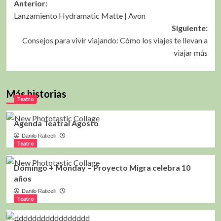
Navegación
Anterior:
Lanzamiento Hydramatic Matte | Avon
de
Siguiente:
entradas
Consejos para vivir viajando: Cómo los viajes te llevan a
viajar más
Más historias
Teatro
Agenda Teatral Agosto
Danilo Raticelli
Teatro
Domingo + Monday – Proyecto Migra celebra 10
años
Danilo Raticelli
Teatro