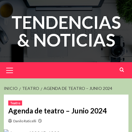
Saltar
al
TENDENCIAS
contenido
& NOTICIAS
Menú
principal
INICIO
TEATRO
AGENDA DE TEATRO – JUNIO 2024
Teatro
Agenda de teatro – Junio 2024
Danilo Raticelli