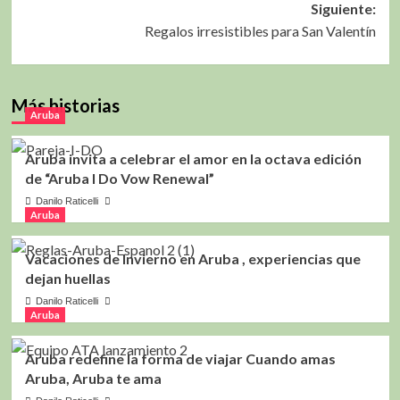
Siguiente:
entradas
Regalos irresistibles para San Valentín
Más historias
Aruba
Aruba invita a celebrar el amor en la octava edición
de “Aruba I Do Vow Renewal”
Danilo Raticelli
Aruba
Vacaciones de Invierno en Aruba , experiencias que
dejan huellas
Danilo Raticelli
Aruba
Aruba redefine la forma de viajar Cuando amas
Aruba, Aruba te ama