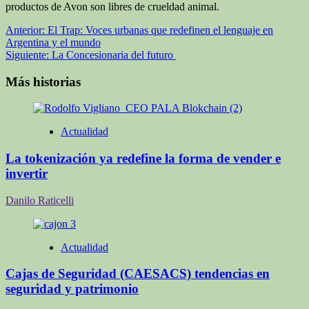
productos de Avon son libres de crueldad animal.
Navegación
Anterior:
El Trap: Voces urbanas que redefinen el lenguaje en
Argentina y el mundo
de
Siguiente:
La Concesionaria del futuro
entradas
Más historias
Actualidad
La tokenización ya redefine la forma de vender e
invertir
Danilo Raticelli
Actualidad
Cajas de Seguridad (CAESACS) tendencias en
seguridad y patrimonio