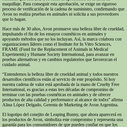
maquillaje. Para conseguir esta aprobación, se exige un riguroso
proceso de verificación de la cadena de suministro, confirmando que
Avon no realiza pruebas en animales ni solicita a sus proveedores
que lo hagan.
Hace más de 30 años, Avon promueve una belleza libre de crueldad,
impulsando el fin de los ensayos cosméticos en animales y
apoyando métodos que no los incluyan. Así, la marca colabora con
organizaciones líderes como el Institute for In Vitro Sciences,
FRAME (Fund for the Replacement of Animals in Medical
Experiments) y Humane Society International, para avanzar en
pruebas alternativas y en cambios regulatorios que favorezcan el
cuidado animal.
“Entendemos la belleza libre de crueldad animal y todos nuestros
desarrollos científicos están al servicio de este propósito. Si hoy
nuestra cadena de valor está aprobada de la mano de Cruelty Free
International, es gracias a estas tres décadas de compromiso de
terminar con las pruebas cosméticas en animales y de ofrecer
productos de alta calidad y performance al alcance de todxs” afirma
Alina López Delgado, Gerenta de Marketing de Avon Argentina.
El logotipo del conejito de Leaping Bunny, que ahora aparecerá en
los productos de Avon, simboliza este compromiso y representa una
garantía para los consumidores de que pueden confiar en que los