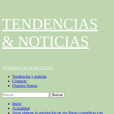
Saltar
TENDENCIAS
al
contenido
& NOTICIAS
Menú
TENDENCIAS & NOTICIAS
principal
Tendencias y noticias
Contacto
Quienes Somos
Buscar:
Inicio
Actualidad
Avon obtiene la aprobación de sus líneas cosméticas con