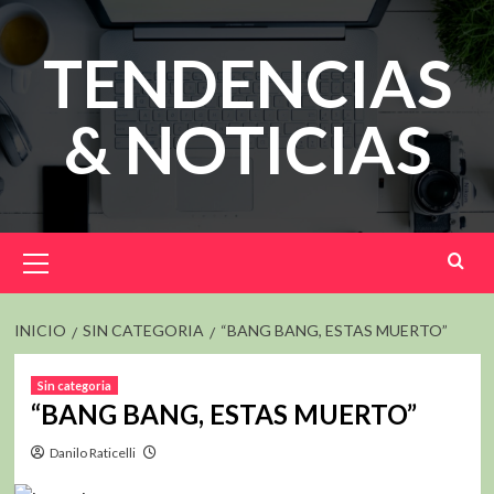
Saltar
al
TENDENCIAS
contenido
& NOTICIAS
Menú
principal
INICIO
SIN CATEGORIA
“BANG BANG, ESTAS MUERTO”
Sin categoria
“BANG BANG, ESTAS MUERTO”
Danilo Raticelli