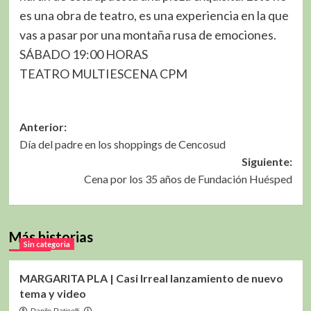
es una obra de teatro, es una experiencia en la que
vas a pasar por una montaña rusa de emociones.
SÁBADO 19:00 HORAS
TEATRO MULTIESCENA CPM
Navegación
Anterior:
Día del padre en los shoppings de Cencosud
de
Siguiente:
entradas
Cena por los 35 años de Fundación Huésped
Más historias
Sin categoria
MARGARITA PLA | Casi Irreal lanzamiento de nuevo
tema y video