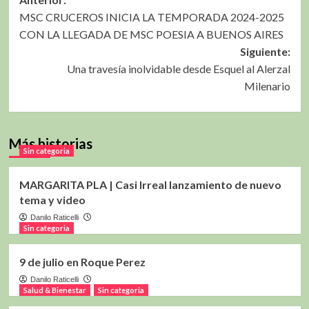
Navegación
MSC CRUCEROS INICIA LA TEMPORADA 2024-2025
de
CON LA LLEGADA DE MSC POESIA A BUENOS AIRES
entradas
Siguiente:
Una travesía inolvidable desde Esquel al Alerzal
Milenario
Más historias
Sin categoria
MARGARITA PLA | Casi Irreal lanzamiento de nuevo
tema y video
Danilo Raticelli
Sin categoria
9 de julio en Roque Perez
Danilo Raticelli
Salud & Bienestar
Sin categoria