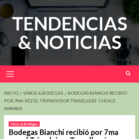
Saltar
al
TENDENCIAS
contenido
& NOTICIAS
Menú
principal
INICIO
VINOS & BODEGAS
BODEGAS BIANCHI RECIBIÓ
POR 7MA VEZ EL TRIPADVISOR TRAVELLERS´ CHOICE
AWARDS
Vinos & Bodegas
Bodegas Bianchi recibió por 7ma