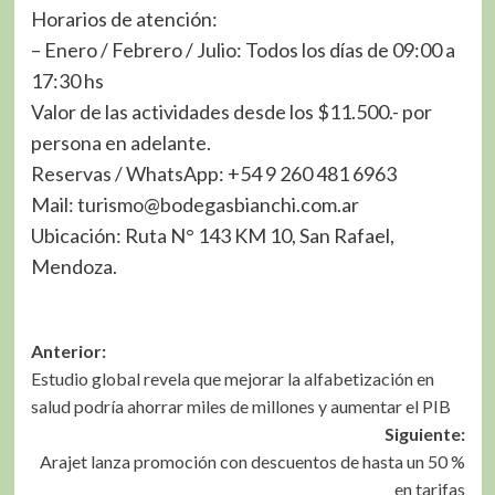
Horarios de atención:
– Enero / Febrero / Julio: Todos los días de 09:00 a
17:30 hs
Valor de las actividades desde los $11.500.- por
persona en adelante.
Reservas / WhatsApp: +54 9 260 481 6963
Mail: turismo@bodegasbianchi.com.ar
Ubicación: Ruta N° 143 KM 10, San Rafael,
Mendoza.
Navegación
Anterior:
Estudio global revela que mejorar la alfabetización en
de
salud podría ahorrar miles de millones y aumentar el PIB
entradas
Siguiente:
Arajet lanza promoción con descuentos de hasta un 50 %
en tarifas