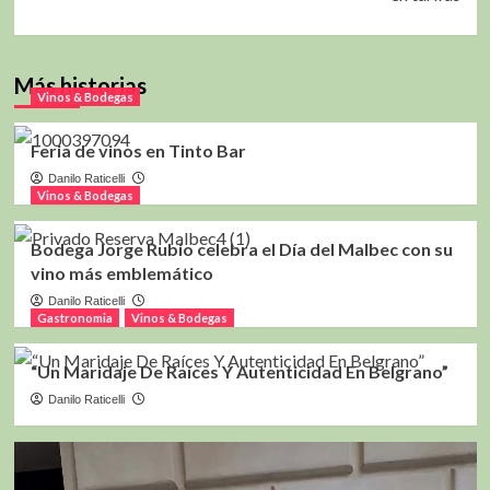
Más historias
Vinos & Bodegas
Feria de vinos en Tinto Bar
Danilo Raticelli
Vinos & Bodegas
Bodega Jorge Rubio celebra el Día del Malbec con su
vino más emblemático
Danilo Raticelli
Gastronomia
Vinos & Bodegas
“Un Maridaje De Raíces Y Autenticidad En Belgrano”
Danilo Raticelli