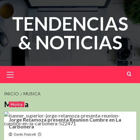
Saltar
al
TENDENCIAS
contenido
& NOTICIAS
Menú
principal
INICIO
MUSICA
Musica
Musica
Jorge Retamoza presenta Reunion Cumbre en La
Carbonera
Danilo Raticelli