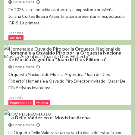
Del
Danilo Raticelli
Cerro
En 2025, la reconocida cantante y compositora brasileña
Juliana Cortes llega a Argentina para presentar el espectáculo
GRIS. La primera...
Leer
Leer más
más
Musica
sobre
Desde
Homenaje a Osvaldo Piro por la Orquesta Nacional
Brasil
de Música Argentina “Juan de Dios Filiberto”
Juliana
Cortes
Danilo Raticelli
llega
Orquesta Nacional de Música Argentina “Juan de Dios
a
Filiberto” Homenaje a Osvaldo Piro Director invitado: Oscar De
Argentina
Elía Artistas invitados:...
para
presentar
Leer
Leer más
Gris
más
Espectáculos
Musica
sobre
Homenaje
La Delio Valdez en el Movistar Arena
a
Osvaldo
Danilo Raticelli
Piro
La Orqueta Delio Valdez, lanza su sexto disco de estudio, con