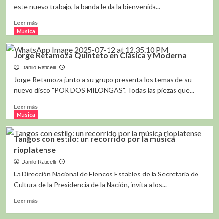
por
este nuevo trabajo, la banda le da la bienvenida...
la
Orquesta
Leer
Leer más
Nacional
más
Musica
de
sobre
Música
La
Jorge Retamoza Quinteto en Clásica y Moderna
Argentina
Delio
“Juan
Valdez
Danilo Raticelli
de
en
Jorge Retamoza junto a su grupo presenta los temas de su
Dios
el
nuevo disco "POR DOS MILONGAS". Todas las piezas que...
Filiberto”
Movistar
Arena
Leer
Leer más
más
Musica
sobre
Jorge
Tangos con estilo: un recorrido por la música
Retamoza
rioplatense
Quinteto
en
Danilo Raticelli
Clásica
La Dirección Nacional de Elencos Estables de la Secretaría de
y
Cultura de la Presidencia de la Nación, invita a los...
Moderna
Leer
Leer más
más
sobre