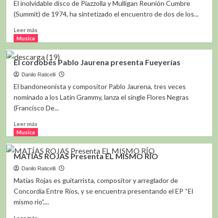
El inolvidable disco de Piazzolla y Mulligan Reunión Cumbre
(Summit) de 1974, ha sintetizado el encuentro de dos de los...
Leer
Leer más
más
Musica
sobre
Jorge
El cordobés Pablo Jaurena presenta Fueyerías
Retamoza
presenta
Danilo Raticelli
Reunion
El bandoneonista y compositor Pablo Jaurena, tres veces
Cumbre
nominado a los Latin Grammy, lanza el single Flores Negras
en
(Francisco De...
La
Carbonera
Leer
Leer más
más
Musica
sobre
El
MATÍAS ROJAS Presenta EL MISMO RÍO
cordobés
Pablo
Danilo Raticelli
Jaurena
Matías Rojas es guitarrista, compositor y arreglador de
presenta
Concordia Entre Ríos, y se encuentra presentando el EP “El
Fueyerías
mismo rio”,...
Leer
Leer más