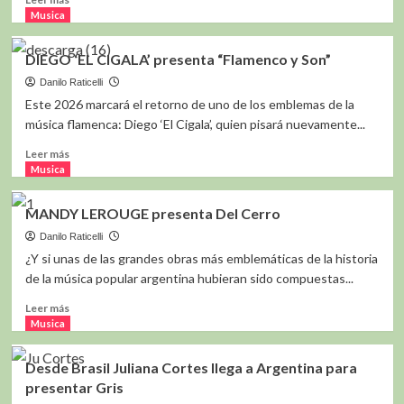
más
Musica
sobre
MATÍAS
DIEGO ‘EL CIGALA’ presenta “Flamenco y Son”
ROJAS
Presenta
Danilo Raticelli
EL
Este 2026 marcará el retorno de uno de los emblemas de la
MISMO
música flamenca: Diego ‘El Cigala’, quien pisará nuevamente...
RÍO
Leer
Leer más
más
Musica
sobre
DIEGO
MANDY LEROUGE presenta Del Cerro
‘EL
CIGALA’
Danilo Raticelli
presenta
¿Y si unas de las grandes obras más emblemáticas de la historia
“Flamenco
de la música popular argentina hubieran sido compuestas...
y
Son”
Leer
Leer más
más
Musica
sobre
MANDY
Desde Brasil Juliana Cortes llega a Argentina para
LEROUGE
presentar Gris
presenta