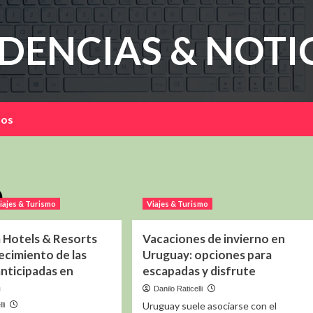
DENCIAS & NOTI
mos
o
iajes & Turismo
Viajes & Turismo
Hotels & Resorts
Vacaciones de invierno en
ecimiento de las
Uruguay: opciones para
anticipadas en
escapadas y disfrute
a
Danilo Raticelli
Uruguay suele asociarse con el
li