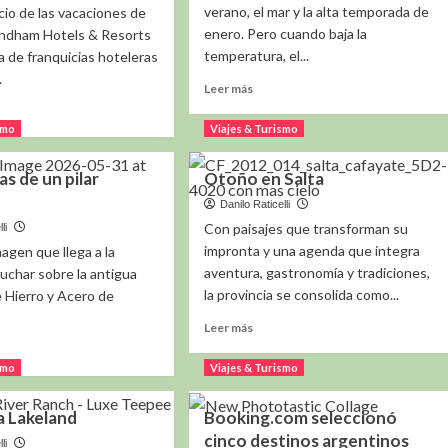
verano, el mar y la alta temporada de
icio de las vacaciones de
enero. Pero cuando baja la
yndham Hotels & Resorts
temperatura, el...
 de franquicias hoteleras
.
Leer
Leer más
más
sobre
smo
Viajes & Turismo
Vacaciones
e
de
dham
as de un pilar
Otoño en Salta
invierno
ls
en
Danilo Raticelli
Uruguay:
rts
Con paisajes que transforman su
li
opciones
te
impronta y una agenda que integra
magen que llega a la
para
miento
aventura, gastronomía y tradiciones,
uchar sobre la antigua
escapadas
la provincia se consolida como...
 Hierro y Acero de
y
disfrute
vas
Leer
Leer más
ipadas
más
sobre
smo
Viajes & Turismo
ntina
Otoño
e
en
a Lakeland
Booking.com seleccionó
Salta
uias
cinco destinos argentinos
li