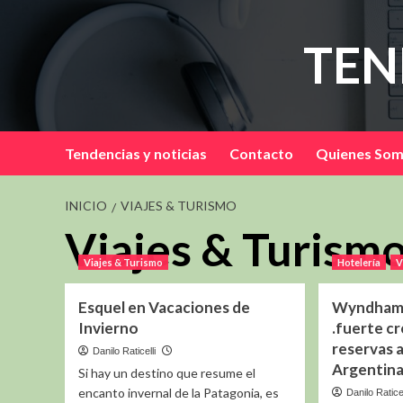
Saltar
al
TEN
contenido
Tendencias y noticias
Contacto
Quienes So
INICIO
VIAJES & TURISMO
Viajes & Turism
Viajes & Turismo
Hotelería
V
Esquel en Vacaciones de
Wyndham 
Invierno
.fuerte cr
reservas 
Danilo Raticelli
Argentin
Si hay un destino que resume el
encanto invernal de la Patagonia, es
Danilo Raticel