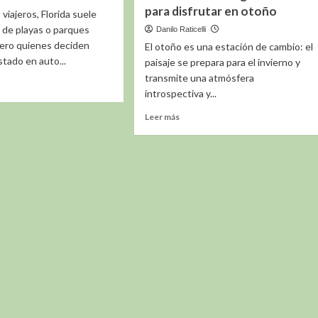
para disfrutar en otoño
viajeros, Florida suele
 de playas o parques
Danilo Raticelli
trial
Pero quienes deciden
El otoño es una estación de cambio: el
stado en auto...
paisaje se prepara para el invierno y
transmite una atmósfera
introspectiva y...
e
Leer
Leer más
más
i
sobre
Booking.com
land
seleccionó
cinco
destinos
argentinos
para
disfrutar
en
otoño