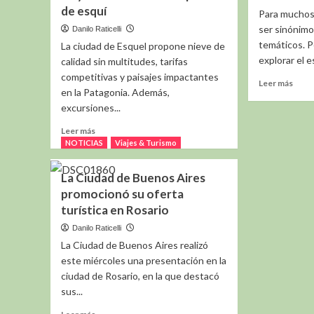
de esquí
Howard
un
Para muchos 
Johnson
pilar
ser sinónimo
Danilo Raticelli
Bahía
indus
temáticos. 
La ciudad de Esquel propone nieve de
Blanca
explorar el e
calidad sin multitudes, tarifas
competitivas y paisajes impactantes
Leer
Leer más
en la Patagonia. Además,
más
excursiones...
sobr
De
Leer
Leer más
Miam
más
NOTICIAS
Viajes & Turismo
a
sobre
Lake
Invierno
La Ciudad de Buenos Aires
2026
promocionó su oferta
–
turística en Rosario
El
Cerro
Danilo Raticelli
La
La Ciudad de Buenos Aires realizó
Hoya
este miércoles una presentación en la
lanzó
ciudad de Rosario, en la que destacó
la
venta
sus...
de
Leer