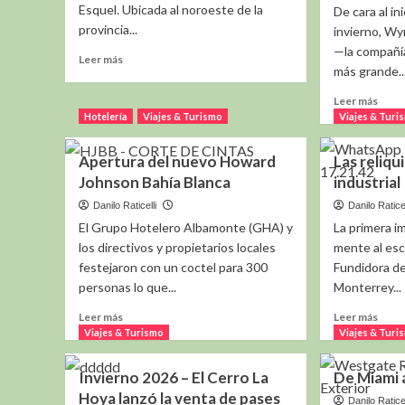
Esquel. Ubicada al noroeste de la
De cara al in
provincia...
invierno, W
—la compañía
Leer
Leer más
más grande..
más
sobre
Leer
Leer más
Esquel
más
Hotelería
Viajes & Turismo
Viajes & Turi
en
sobr
Vacaciones
Wyn
Apertura del nuevo Howard
Las reliqui
de
Hote
Invierno
Johnson Bahía Blanca
industrial
&
Reso
Danilo Raticelli
Danilo Raticel
.fuer
El Grupo Hotelero Albamonte (GHA) y
La primera i
creci
los directivos y propietarios locales
mente al esc
de
festejaron con un coctel para 300
Fundidora de
las
personas lo que...
Monterrey...
reser
antic
Leer
Leer
Leer más
Leer más
en
más
más
Viajes & Turismo
Viajes & Turi
Arge
sobre
sobr
Apertura
Las
Invierno 2026 – El Cerro La
De Miami 
del
reliq
Hoya lanzó la venta de pases
nuevo
de
Danilo Raticel