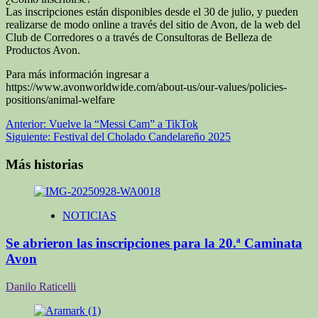
Las inscripciones están disponibles desde el 30 de julio, y pueden
realizarse de modo online a través del sitio de Avon, de la web del
Club de Corredores o a través de Consultoras de Belleza de
Productos Avon.
Para más información ingresar a
https://www.avonworldwide.com/about-us/our-values/policies-
positions/animal-welfare
Navegación
Anterior:
Vuelve la “Messi Cam” a TikTok
Siguiente:
Festival del Cholado Candelareño 2025
de
entradas
Más historias
NOTICIAS
Se abrieron las inscripciones para la 20.ª Caminata
Avon
Danilo Raticelli