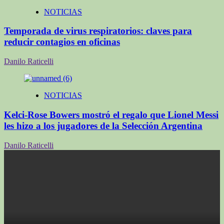
NOTICIAS
Temporada de virus respiratorios: claves para
reducir contagios en oficinas
Danilo Raticelli
NOTICIAS
Kelci-Rose Bowers mostró el regalo que Lionel Messi
les hizo a los jugadores de la Selección Argentina
Danilo Raticelli