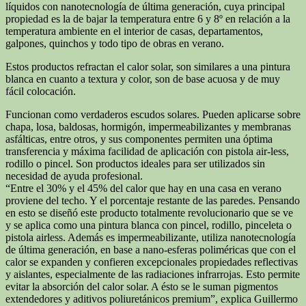
líquidos con nanotecnología de última generación, cuya principal
propiedad es la de bajar la temperatura entre 6 y 8º en relación a la
temperatura ambiente en el interior de casas, departamentos,
galpones, quinchos y todo tipo de obras en verano.
Estos productos refractan el calor solar, son similares a una pintura
blanca en cuanto a textura y color, son de base acuosa y de muy
fácil colocación.
Funcionan como verdaderos escudos solares. Pueden aplicarse sobre
chapa, losa, baldosas, hormigón, impermeabilizantes y membranas
asfálticas, entre otros, y sus componentes permiten una óptima
transferencia y máxima facilidad de aplicación con pistola air-less,
rodillo o pincel. Son productos ideales para ser utilizados sin
necesidad de ayuda profesional.
“Entre el 30% y el 45% del calor que hay en una casa en verano
proviene del techo. Y el porcentaje restante de las paredes. Pensando
en esto se diseñó este producto totalmente revolucionario que se ve
y se aplica como una pintura blanca con pincel, rodillo, pinceleta o
pistola airless. Además es impermeabilizante, utiliza nanotecnología
de última generación, en base a nano-esferas poliméricas que con el
calor se expanden y confieren excepcionales propiedades reflectivas
y aislantes, especialmente de las radiaciones infrarrojas. Esto permite
evitar la absorción del calor solar. A ésto se le suman pigmentos
extendedores y aditivos poliuretánicos premium”, explica Guillermo