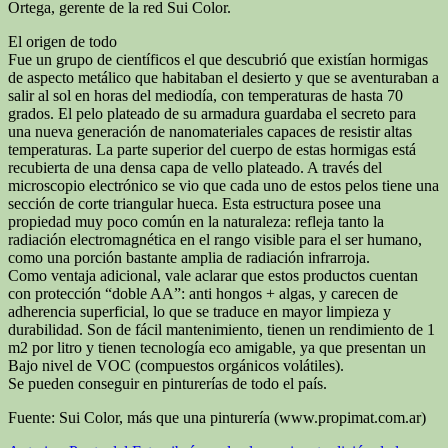
Ortega, gerente de la red Sui Color.
El origen de todo
Fue un grupo de científicos el que descubrió que existían hormigas
de aspecto metálico que habitaban el desierto y que se aventuraban a
salir al sol en horas del mediodía, con temperaturas de hasta 70
grados. El pelo plateado de su armadura guardaba el secreto para
una nueva generación de nanomateriales capaces de resistir altas
temperaturas. La parte superior del cuerpo de estas hormigas está
recubierta de una densa capa de vello plateado. A través del
microscopio electrónico se vio que cada uno de estos pelos tiene una
sección de corte triangular hueca. Esta estructura posee una
propiedad muy poco común en la naturaleza: refleja tanto la
radiación electromagnética en el rango visible para el ser humano,
como una porción bastante amplia de radiación infrarroja.
Como ventaja adicional, vale aclarar que estos productos cuentan
con protección “doble AA”: anti hongos + algas, y carecen de
adherencia superficial, lo que se traduce en mayor limpieza y
durabilidad. Son de fácil mantenimiento, tienen un rendimiento de 1
m2 por litro y tienen tecnología eco amigable, ya que presentan un
Bajo nivel de VOC (compuestos orgánicos volátiles).
Se pueden conseguir en pinturerías de todo el país.
Fuente: Sui Color, más que una pinturería (www.propimat.com.ar)