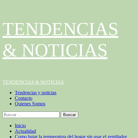
Saltar
TENDENCIAS
al
contenido
& NOTICIAS
Menú
TENDENCIAS & NOTICIAS
principal
Tendencias y noticias
Contacto
Quienes Somos
Buscar:
Inicio
Actualidad
Como bajar la temperatura del hogar sin usar el ventilador