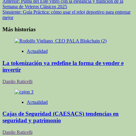
Navegación
Anterior:
Punta del Este vibró con la elegancia y tradición de la
Semana de Veleros Clásicos 2025
de
Siguiente:
Guía Práctica: cómo usar el reloj deportivo para entrenar
entradas
mejor
Más historias
Actualidad
La tokenización ya redefine la forma de vender e
invertir
Danilo Raticelli
Actualidad
Cajas de Seguridad (CAESACS) tendencias en
seguridad y patrimonio
Danilo Raticelli