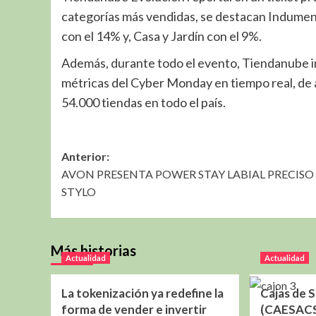
categorías más vendidas, se destacan Indumenta
con el 14% y, Casa y Jardín con el 9%.
Además, durante todo el evento, Tiendanube im
métricas del Cyber Monday en tiempo real, de 
54.000 tiendas en todo el país.
Navegación
Anterior:
AVON PRESENTA POWER STAY LABIAL PRECISO 
de
STYLO
entradas
Más historias
Actualidad
Actualidad
La tokenización ya redefine la
Cajas de 
forma de vender e invertir
(CAESACS