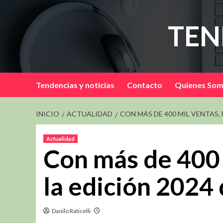
Saltar
al
TEN
contenido
Tendencias y noticias
Contacto
Quienes So
INICIO
ACTUALIDAD
CON MÁS DE 400 MIL VENTAS,
Actualidad
Con más de 400 m
la edición 202
Danilo Raticelli