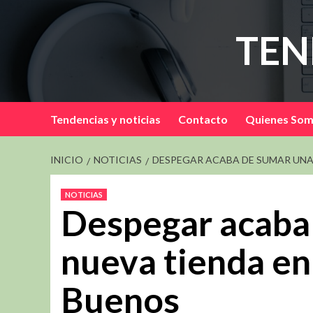
Saltar
al
TEN
contenido
Tendencias y noticias
Contacto
Quienes So
INICIO
NOTICIAS
DESPEGAR ACABA DE SUMAR UNA 
NOTICIAS
Despegar acaba
nueva tienda en
Buenos