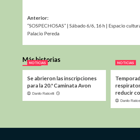
Navegación
Anterior:
“SOSPECHOSAS” | Sábado 6/6, 16 h | Espacio cultura
de
Palacio Pereda
entradas
Más historias
NOTICIAS
NOTICIAS
Se abrieron las inscripciones
Temporada
para la 20.ª Caminata Avon
respirator
reducir co
Danilo Raticelli
Danilo Raticel