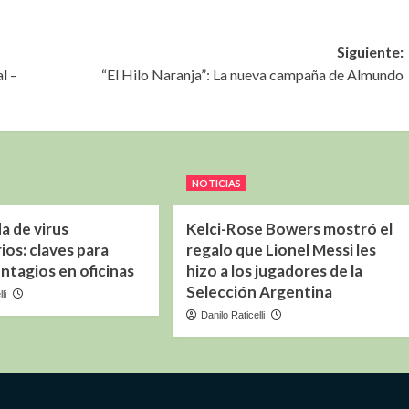
Siguiente:
l –
“El Hilo Naranja”: La nueva campaña de Almundo
NOTICIAS
 de virus
Kelci-Rose Bowers mostró el
ios: claves para
regalo que Lionel Messi les
ntagios en oficinas
hizo a los jugadores de la
Selección Argentina
li
Danilo Raticelli