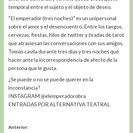
temporal entre el sujeto y el objeto de deseo.
“El emperador (tres noches)” es un unipersonal
sobre el amor y el desencuentro. Entre los tangos,
cervezas, fiestas, hilos de twitter y tiradas de tarot
que atraviesan las conversaciones con sus amigos,
Tomás cavila durante tres días y tres noches qué
hacer ante la incorrespondencia de afecto de la
persona que le gusta.
¿Se puede o no se puede querer en la
inconstancia?
INSTAGRAM @elemperadorobra
ENTRADAS POR ALTERNATIVA TEATRAL
Navegación
Anterior: