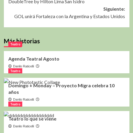
DoubleTree by Hilton Lima San Isidro
de
Siguiente:
entradas
GOL unirá Fortaleza con la Argentina y Estados Unidos
Más historias
Teatro
Agenda Teatral Agosto
Danilo Raticelli
Teatro
Domingo + Monday – Proyecto Migra celebra 10
años
Danilo Raticelli
Teatro
Teatro lo que se viene
Danilo Raticelli