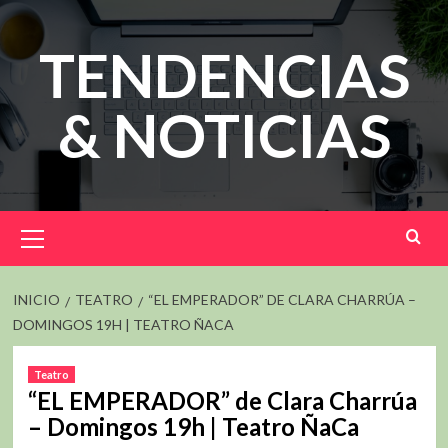
Saltar
al
TENDENCIAS
contenido
& NOTICIAS
Menú
principal
INICIO
TEATRO
“EL EMPERADOR” DE CLARA CHARRÚA –
DOMINGOS 19H | TEATRO ÑACA
Teatro
“EL EMPERADOR” de Clara Charrúa
– Domingos 19h | Teatro ÑaCa