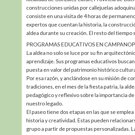
construcciones unidas por callejuelas adoquina
consiste en una visita de 4 horas de permanenc
expertos que cuentan la historia, la construcci
aldea durante su creación. El resto del tiempo 
PROGRAMAS EDUCATIVOS EN CAMPANOP
La aldea no solo se luce por su fin arquitectó
aprendizaje. Sus programas educativos buscan s
puesta en valor del patrimonio histórico cultura
Por esa razón, y anclándose en su misión de conc
tradiciones, en el mes de la fiesta patria, la al
pedagógico y reflexivo sobre la importancia de 
nuestro legado.
El paseo tiene dos etapas en las que se emplea 
historia y creatividad. Estas pueden relaciona
grupo a partir de propuestas personalizadas. La