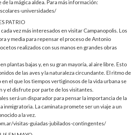
 de la mágica aldea. Para más información:
escolares-universidades/
ES PATRIO
cada vez más interesados en visitar Campanopolis. Los
ra y media para repensar el proceso de Antonio
bocetos realizados con sus manos en grandes obras
en plantas bajas y, en su gran mayoría, al aire libre. Esto
sonidos de las aves y la naturaleza circundante. El ritmo de
o en el que los tiempos vertiginosos de la vida urbana se
n y el disfrute por parte de los visitantes.
les será un disparador para pensar la importancia de la
ia inmigratoria. La caminata promete ser un viaje a un
nocido a la vez.
m.ar/visitas-guiadas-jubilados-contingentes/
LIS EN MAYO