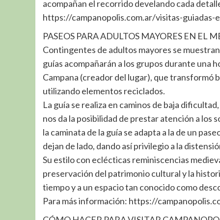
acompañan el recorrido develando cada detalle
https://campanopolis.com.ar/visitas-guiadas-
PASEOS PARA ADULTOS MAYORES EN EL M
Contingentes de adultos mayores se muestran 
guías acompañarán a los grupos durante una ho
Campana (creador del lugar), que transformó 
utilizando elementos reciclados.
La guía se realiza en caminos de baja dificultad, 
nos da la posibilidad de prestar atención a los 
la caminata de la guía se adapta a la de un pase
dejan de lado, dando así privilegio a la distensió
Su estilo con eclécticas reminiscencias medieva
preservación del patrimonio cultural y la histor
tiempo y a un espacio tan conocido como desco
Para más información: https://campanopolis.co
CÓMO HACER PARA VISITAR CAMPANOPO