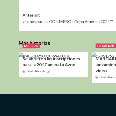
Navegación
Anterior:
Un mes para la CONMEBOL Copa América 2024™️
de
entradas
Más historias
NOTICIAS
Sin categoria
Se abrieron las inscripciones
MARGARITA
para la 20.ª Caminata Avon
lanzamien
video
Danilo Raticelli
Danilo Raticel