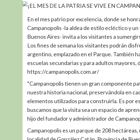
En el mes patrio por excelencia, donde se honra
Campanopolis -la aldea de estilo ecléctico y un
Buenos Aires- invita a los visitantes a sumergi
Los fines de semana los visitantes podrán disfru
argentino, emplazado en el Parque. También ha
escuelas secundarias y para adultos mayores, 
https://campanopolis.com.ar/
“Campanopolis tienen un gran componente patrió
nuestra historia nacional, preservándola en ca
elementos utilizados para construirla. Es por 
buscamos que la visita sea un espacio de aprend
hijo del fundador y administrador de Campanop
Campanopolis es un parque de 208 hectáreas, ub
localidad de González Catán, Provincia de Bue