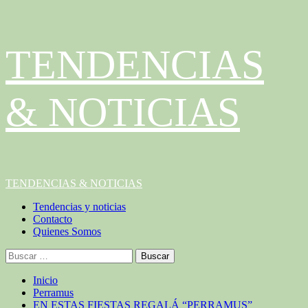
Saltar
TENDENCIAS
al
contenido
& NOTICIAS
Menú
TENDENCIAS & NOTICIAS
principal
Tendencias y noticias
Contacto
Quienes Somos
Buscar:
Inicio
Perramus
EN ESTAS FIESTAS REGALÁ “PERRAMUS”