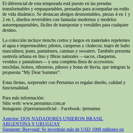
El diferencial de esta temporada está puesto en las prendas
transformables y empaquetables, pensadas para acompañar un estilo
de vida dinámico. Se destacan abrigos desmontables, piezas 4 en 1 y
2 en 1, diseños reversibles con fantasías modernas y modelos
autoempaquetables, fáciles de transportar y versátiles para cualquier
destino.
La colección incluye trenchs cortos y largos en materiales repelentes
al agua e impermeables; pilotos, camperas y chalecos; trajes de baño
masculinos; jeans, pantalones, camisas y sweaters. También presenta
sastrería urbana en lino y fibras naturales —sacos, chaquetas,
vestidos y pantalones— y una completa línea de accesorios:
mochilas, bolsos, riñoneras, pilusos y botas de lluvia, que integran la
propuesta “My Dear Summer”.
Estas fiestas, sorprender con Perramus es regalar diseño, calidad y
funcionalidad.
Para más información:
Sitio web: www.perramus.com.ar
Instagram: @perramusoficial – Facebook: /perramus
Navegación
Anterior:
DOS NADADORES UNIERON BRASIL
ARGENTINA Y URUGUAY
de
Siguiente:
Beeyond: Se invertirán más de USD 1000 millones en