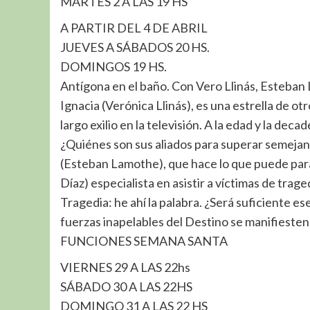
MARTES 2 A LAS 19 HS
A PARTIR DEL 4 DE ABRIL
JUEVES A SÁBADOS 20 HS.
DOMINGOS 19 HS.
Antígona en el baño. Con Vero Llinás, Esteban
Ignacia (Verónica Llinás), es una estrella de o
largo exilio en la televisión. A la edad y la de
¿Quiénes son sus aliados para superar semeja
(Esteban Lamothe), que hace lo que puede para e
Díaz) especialista en asistir a víctimas de trage
Tragedia: he ahí la palabra. ¿Será suficiente ese
fuerzas inapelables del Destino se manifiesten?
FUNCIONES SEMANA SANTA
VIERNES 29 A LAS 22hs
SÁBADO 30 A LAS 22HS
DOMINGO 31 A LAS 22 HS