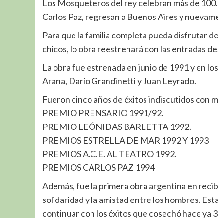
Los Mosqueteros del rey celebran más de 100.0
Carlos Paz, regresan a Buenos Aires y nuevam
Para que la familia completa pueda disfrutar d
chicos, lo obra reestrenará con las entradas d
La obra fue estrenada en junio de 1991 y en lo
Arana, Darío Grandinetti y Juan Leyrado.
Fueron cinco años de éxitos indiscutidos con mú
PREMIO PRENSARIO 1991/92.
PREMIO LEÓNIDAS BARLETTA 1992.
PREMIOS ESTRELLA DE MAR 1992 Y 1993
PREMIOS A.C.E. AL TEATRO 1992.
PREMIOS CARLOS PAZ 1994
Además, fue la primera obra argentina en recibi
solidaridad y la amistad entre los hombres. Est
continuar con los éxitos que cosechó hace ya 3