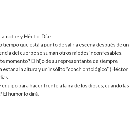
 Lamothe y Héctor Díaz.
tro tiempo que está a punto de salir a escena después de un
cadencia del cuerpo se suman otros miedos inconfesables.
nte momento? El hijo de su representante de siempre
star a la altura y un insólito “coach ontológico” (Héctor
dias.
 equipo para hacer frente a la ira de los dioses, cuando las
 El humor lo dirá.