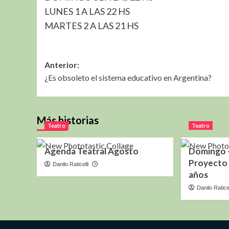
LUNES 1 A LAS 22 HS
MARTES 2 A LAS 21 HS
Navegación
Anterior:
¿Es obsoleto el sistema educativo en Argentina?
de
entradas
Más historias
Teatro
Teatro
Agenda Teatral Agosto
Domingo 
Proyecto 
Danilo Raticelli
años
Danilo Raticel