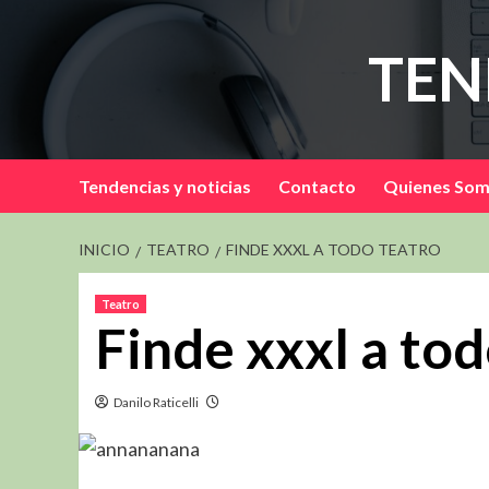
Saltar
al
TEN
contenido
Tendencias y noticias
Contacto
Quienes So
INICIO
TEATRO
FINDE XXXL A TODO TEATRO
Teatro
Finde xxxl a tod
Danilo Raticelli