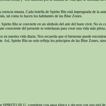
su esencia misma. Cada botella de Spirito Blu está impregnada de la aute
ás, tal como lo hacen los habitantes de las Blue Zones.
 Spirito Blu se convierte en un símbolo del arte del buen vivir. No es ca
rute consciente del presente se entrelazan para crear una vida más plena.
pios en nuestra vida diaria. Nos recuerda que el bienestar puede encont
 Así, Spirito Blu no solo refleja los principios de las Blue Zones, sino 
ar SPIRITO BLU, completar con agua tónica y decorar con una piel de