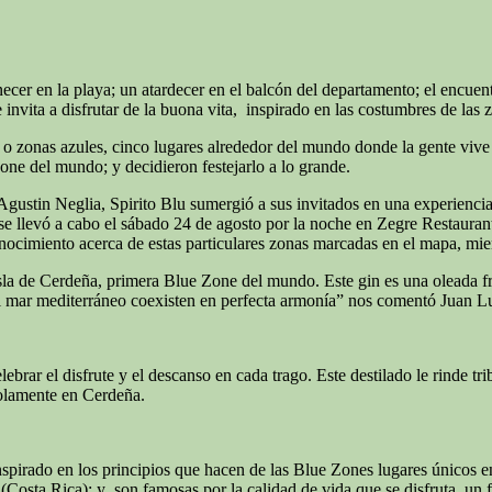
er en la playa; un atardecer en el balcón del departamento; el encuen
e invita a disfrutar de la buona vita, inspirado en las costumbres de las
 zonas azules, cinco lugares alrededor del mundo donde la gente vive m
one del mundo; y decidieron festejarlo a lo grande.
tin Neglia, Spirito Blu sumergió a sus invitados en una experiencia sen
se llevó a cabo el sábado 24 de agosto por la noche en Zegre Restaurante
onocimiento acerca de estas particulares zonas marcadas en el mapa, mie
 de Cerdeña, primera Blue Zone del mundo. Este gin es una oleada fresca
 y el mar mediterráneo coexisten en perfecta armonía” nos comentó Juan L
ebrar el disfrute y el descanso en cada trago. Este destilado le rinde tr
olamente en Cerdeña.
nspirado en los principios que hacen de las Blue Zones lugares únicos e
Costa Rica); y son famosas por la calidad de vida que se disfruta, un f