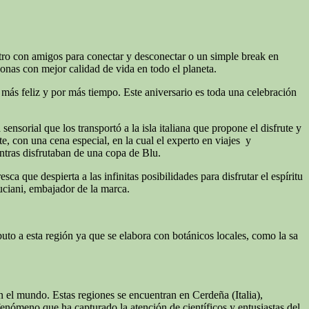
tro con amigos para conectar y desconectar o un simple break en
 zonas con mejor calidad de vida en todo el planeta.
ás feliz y por más tiempo. Este aniversario es toda una celebración
sorial que los transportó a la isla italiana que propone el disfrute y
, con una cena especial, en la cual el experto en viajes y
ntras disfrutaban de una copa de Blu.
 que despierta a las infinitas posibilidades para disfrutar el espíritu
uciani, embajador de la marca.
ibuto a esta región ya que se elabora con botánicos locales, como la sa
n el mundo. Estas regiones se encuentran en Cerdeña (Italia),
enómeno que ha capturado la atención de científicos y entusiastas del