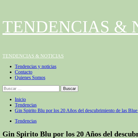
Saltar
TENDENCIAS & 
al
contenido
Menú
TENDENCIAS & NOTICIAS
principal
Tendencias y noticias
Contacto
Quienes Somos
Buscar:
Inicio
Tendencias
Gin Spirito Blu por los 20 Años del descubrimiento de las Blu
Tendencias
Gin Spirito Blu por los 20 Años del descub