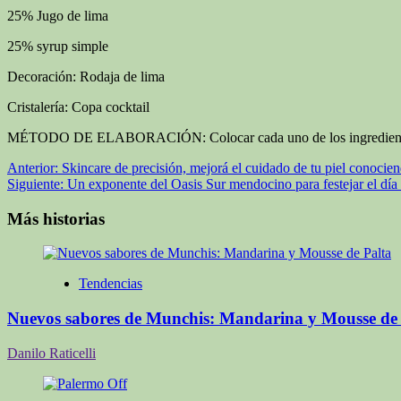
25% Jugo de lima
25% syrup simple
Decoración: Rodaja de lima
Cristalería: Copa cocktail
MÉTODO DE ELABORACIÓN: Colocar cada uno de los ingredientes en un
Navegación
Anterior:
Skincare de precisión, mejorá el cuidado de tu piel conoci
Siguiente:
Un exponente del Oasis Sur mendocino para festejar el dí
de
entradas
Más historias
Tendencias
Nuevos sabores de Munchis: Mandarina y Mousse de 
Danilo Raticelli