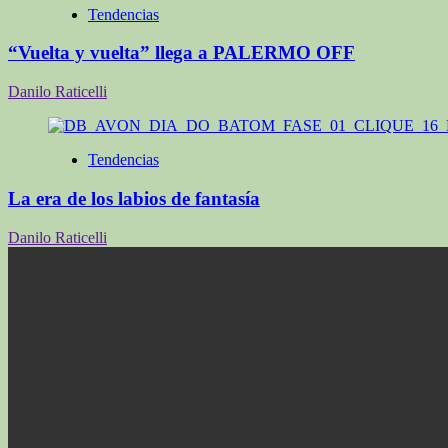
Tendencias
“Vuelta y vuelta” llega a PALERMO OFF
Danilo Raticelli
Tendencias
La era de los labios de fantasía
Danilo Raticelli