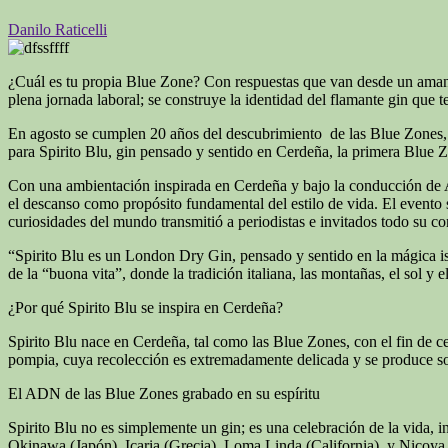
Danilo Raticelli
¿Cuál es tu propia Blue Zone? Con respuestas que van desde un amanec
plena jornada laboral; se construye la identidad del flamante gin que t
En agosto se cumplen 20 años del descubrimiento de las Blue Zones, o
para Spirito Blu, gin pensado y sentido en Cerdeña, la primera Blue Z
Con una ambientación inspirada en Cerdeña y bajo la conducción de Agus
el descanso como propósito fundamental del estilo de vida. El evento 
curiosidades del mundo transmitió a periodistas e invitados todo su c
“Spirito Blu es un London Dry Gin, pensado y sentido en la mágica isla
de la “buona vita”, donde la tradición italiana, las montañas, el sol
¿Por qué Spirito Blu se inspira en Cerdeña?
Spirito Blu nace en Cerdeña, tal como las Blue Zones, con el fin de cel
pompia, cuya recolección es extremadamente delicada y se produce s
El ADN de las Blue Zones grabado en su espíritu
Spirito Blu no es simplemente un gin; es una celebración de la vida, i
Okinawa (Japón), Icaria (Grecia), Loma Linda (California), y Nicoya (