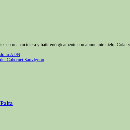
a coctelera y batir enérgicamente con abundante hielo. Colar y ser
endo tu ADN
a del Cabernet Sauvignon
Palta