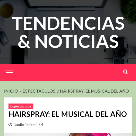
Saltar
al
TENDENCIAS
contenido
& NOTICIAS
Menú
principal
INICIO
ESPECTÁCULOS
HAIRSPRAY: EL MUSICAL DEL AÑO
Espectáculos
HAIRSPRAY: EL MUSICAL DEL AÑO
Danilo Raticelli