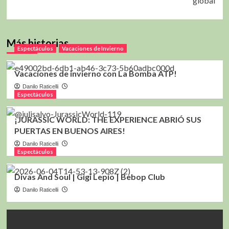
global
Más historias
Espectáculos
Vacaciones de Invierno
Vacaciones de invierno con La Bomba ATP!
Danilo Raticelli
Espectáculos
¡JURASSIC WORLD: THE EXPERIENCE ABRIÓ SUS
PUERTAS EN BUENOS AIRES!
Danilo Raticelli
Espectáculos
Divas And Soul | Gigi Lepío | Bebop Club
Danilo Raticelli