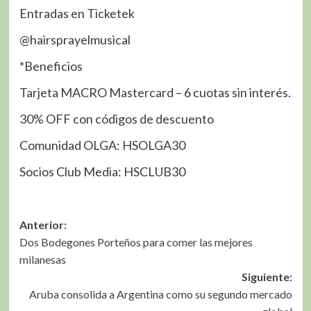
Entradas en Ticketek
@hairsprayelmusical
*Beneficios
Tarjeta MACRO Mastercard – 6 cuotas sin interés.
30% OFF con códigos de descuento
Comunidad OLGA: HSOLGA30
Socios Club Media: HSCLUB30
Navegación
Anterior:
Dos Bodegones Porteños para comer las mejores
de
milanesas
entradas
Siguiente:
Aruba consolida a Argentina como su segundo mercado