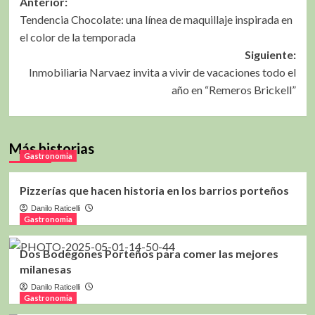
Navegación
Anterior:
Tendencia Chocolate: una línea de maquillaje inspirada en
de
el color de la temporada
entradas
Siguiente:
Inmobiliaria Narvaez invita a vivir de vacaciones todo el
año en “Remeros Brickell”
Más historias
Gastronomia
Pizzerías que hacen historia en los barrios porteños
Danilo Raticelli
Gastronomia
Dos Bodegones Porteños para comer las mejores
milanesas
Danilo Raticelli
Gastronomia