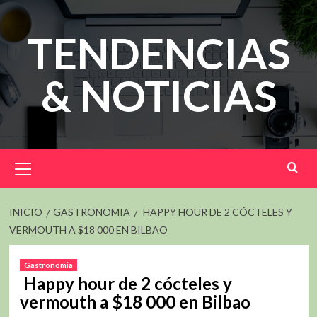
Saltar
al
TENDENCIAS
contenido
& NOTICIAS
Menú
principal
INICIO
GASTRONOMIA
HAPPY HOUR DE 2 CÓCTELES Y
VERMOUTH A $18 000 EN BILBAO
Gastronomia
Happy hour de 2 cócteles y
vermouth a $18 000 en Bilbao