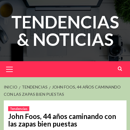
Saltar
al
TENDENCIAS
contenido
& NOTICIAS
Menú
principal
INICIO
TENDENCIAS
JOHN FOOS, 44 AÑOS CAMINANDO
CON LAS ZAPAS BIEN PUESTAS
Tendencias
John Foos, 44 años caminando con
las zapas bien puestas