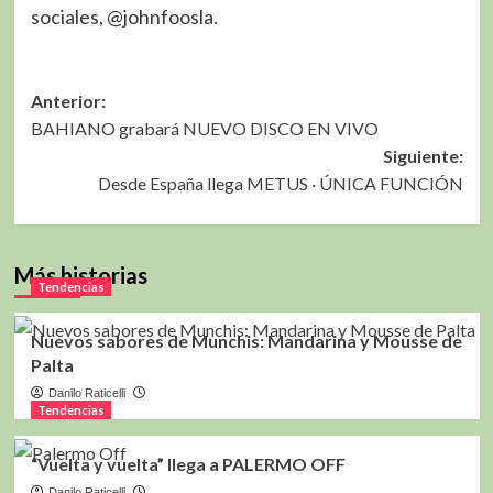
sociales, @johnfoosla.
Navegación
Anterior:
BAHIANO grabará NUEVO DISCO EN VIVO
de
Siguiente:
entradas
Desde España llega METUS · ÚNICA FUNCIÓN
Más historias
Tendencias
Nuevos sabores de Munchis: Mandarina y Mousse de
Palta
Danilo Raticelli
Tendencias
“Vuelta y vuelta” llega a PALERMO OFF
Danilo Raticelli