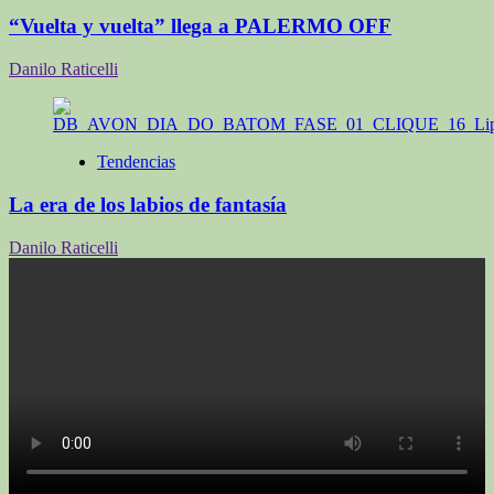
“Vuelta y vuelta” llega a PALERMO OFF
Danilo Raticelli
Tendencias
La era de los labios de fantasía
Danilo Raticelli