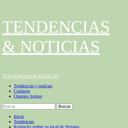
Saltar
TENDENCIAS
al
contenido
& NOTICIAS
Menú
TENDENCIAS & NOTICIAS
principal
Tendencias y noticias
Contacto
Quienes Somos
Buscar:
Inicio
Tendencias
Kentucky reabre su local de Serrano