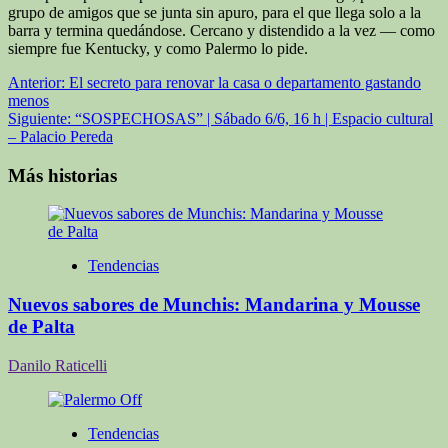
grupo de amigos que se junta sin apuro, para el que llega solo a la
barra y termina quedándose. Cercano y distendido a la vez — como
siempre fue Kentucky, y como Palermo lo pide.
Navegación
Anterior:
El secreto para renovar la casa o departamento gastando
menos
de
Siguiente:
“SOSPECHOSAS” | Sábado 6/6, 16 h | Espacio cultural
entradas
– Palacio Pereda
Más historias
Tendencias
Nuevos sabores de Munchis: Mandarina y Mousse
de Palta
Danilo Raticelli
Tendencias