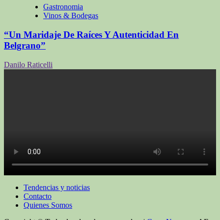
Gastronomia
Vinos & Bodegas
“Un Maridaje De Raíces Y Autenticidad En
Belgrano”
Danilo Raticelli
Tendencias y noticias
Contacto
Quienes Somos