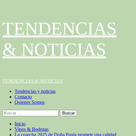
Saltar
TENDENCIAS
al
contenido
& NOTICIAS
Menú
TENDENCIAS & NOTICIAS
principal
Tendencias y noticias
Contacto
Quienes Somos
Buscar:
Inicio
Vinos & Bodegas
La cosecha 2025 de Doña Paula promete una calidad