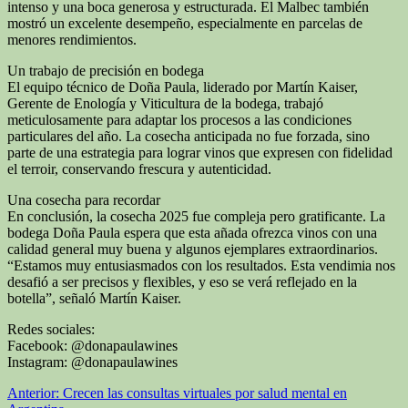
intenso y una boca generosa y estructurada. El Malbec también
mostró un excelente desempeño, especialmente en parcelas de
menores rendimientos.
Un trabajo de precisión en bodega
El equipo técnico de Doña Paula, liderado por Martín Kaiser,
Gerente de Enología y Viticultura de la bodega, trabajó
meticulosamente para adaptar los procesos a las condiciones
particulares del año. La cosecha anticipada no fue forzada, sino
parte de una estrategia para lograr vinos que expresen con fidelidad
el terroir, conservando frescura y autenticidad.
Una cosecha para recordar
En conclusión, la cosecha 2025 fue compleja pero gratificante. La
bodega Doña Paula espera que esta añada ofrezca vinos con una
calidad general muy buena y algunos ejemplares extraordinarios.
“Estamos muy entusiasmados con los resultados. Esta vendimia nos
desafió a ser precisos y flexibles, y eso se verá reflejado en la
botella”, señaló Martín Kaiser.
Redes sociales:
Facebook: @donapaulawines
Instagram: @donapaulawines
Navegación
Anterior:
Crecen las consultas virtuales por salud mental en