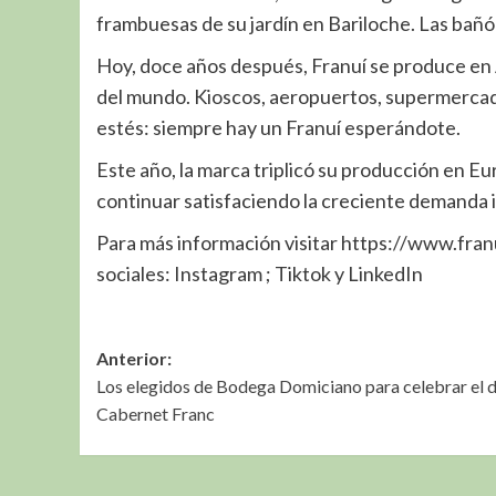
frambuesas de su jardín en Bariloche. Las bañ
Hoy, doce años después, Franuí se produce en A
del mundo. Kioscos, aeropuertos, supermercado
estés: siempre hay un Franuí esperándote.
Este año, la marca triplicó su producción en E
continuar satisfaciendo la creciente demanda 
Para más información visitar https://www.franu
sociales: Instagram ; Tiktok y LinkedIn
Navegación
Anterior:
Los elegidos de Bodega Domiciano para celebrar el d
de
Cabernet Franc
entradas