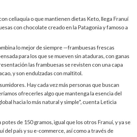
 con celiaquía o que mantienen dietas Keto, llega Franuí
uesas con chocolate creado en la Patagonia y famoso a
ombina lo mejor de siempre —frambuesas frescas
ensada para los que se mueven sin ataduras, con ganas
 presentación las frambuesas se revisten con una capa
cao, y son endulzadas con maltitol.
nsumidores. Hay cada vez más personas que buscan
queríamos ofrecerles algo que mantenga la esencia del
bal hacia lo más natural y simple”, cuenta Leticia
 potes de 150 gramos, igual que los otros Franuí, y ya se
í del país y su e-commerce, así como a través de