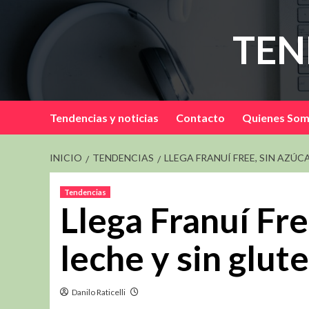
Saltar
al
TEN
contenido
Tendencias y noticias
Contacto
Quienes So
INICIO
TENDENCIAS
LLEGA FRANUÍ FREE, SIN AZÚCA
Tendencias
Llega Franuí Free
leche y sin glut
Danilo Raticelli