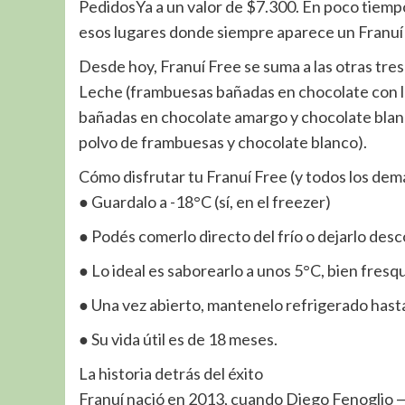
PedidosYa a un valor de $7.300. En poco tiem
esos lugares donde siempre aparece un Franuí 
Desde hoy, Franuí Free se suma a las otras tres
Leche (frambuesas bañadas en chocolate con l
bañadas en chocolate amargo y chocolate blan
polvo de frambuesas y chocolate blanco).
Cómo disfrutar tu Franuí Free (y todos los dem
● Guardalo a -18°C (sí, en el freezer)
● Podés comerlo directo del frío o dejarlo des
● Lo ideal es saborearlo a unos 5°C, bien fresqu
● Una vez abierto, mantenelo refrigerado hasta 7
● Su vida útil es de 18 meses.
La historia detrás del éxito
Franuí nació en 2013, cuando Diego Fenoglio 