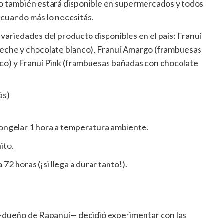
po también estará disponible en supermercados y todos
cuando más lo necesitás.
 variedades del producto disponibles en el país: Franuí
eche y chocolate blanco), Franuí Amargo (frambuesas
co) y Franuí Pink (frambuesas bañadas con chocolate
ás)
congelar 1 hora a temperatura ambiente.
ito.
2 horas (¡si llega a durar tanto!).
—dueño de Rapanuí— decidió experimentar con las