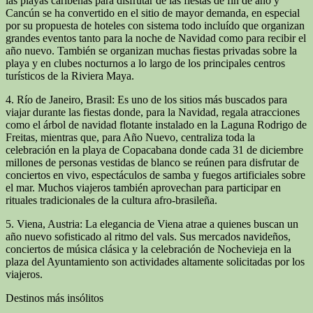
las playas caribeñas para disfrutar de las fiestas de fin de año y
Cancún se ha convertido en el sitio de mayor demanda, en especial
por su propuesta de hoteles con sistema todo incluído que organizan
grandes eventos tanto para la noche de Navidad como para recibir el
año nuevo. También se organizan muchas fiestas privadas sobre la
playa y en clubes nocturnos a lo largo de los principales centros
turísticos de la Riviera Maya.
4. Río de Janeiro, Brasil: Es uno de los sitios más buscados para
viajar durante las fiestas donde, para la Navidad, regala atracciones
como el árbol de navidad flotante instalado en la Laguna Rodrigo de
Freitas, mientras que, para Año Nuevo, centraliza toda la
celebración en la playa de Copacabana donde cada 31 de diciembre
millones de personas vestidas de blanco se reúnen para disfrutar de
conciertos en vivo, espectáculos de samba y fuegos artificiales sobre
el mar. Muchos viajeros también aprovechan para participar en
rituales tradicionales de la cultura afro-brasileña.
5. Viena, Austria: La elegancia de Viena atrae a quienes buscan un
año nuevo sofisticado al ritmo del vals. Sus mercados navideños,
conciertos de música clásica y la celebración de Nochevieja en la
plaza del Ayuntamiento son actividades altamente solicitadas por los
viajeros.
Destinos más insólitos