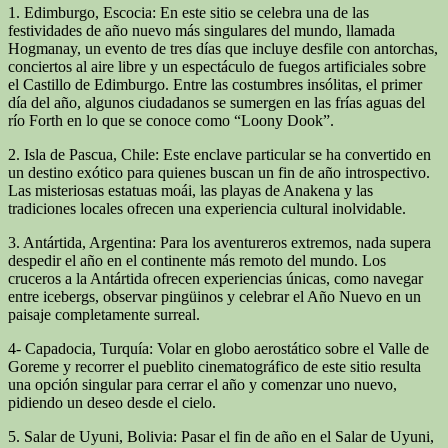
1. Edimburgo, Escocia: En este sitio se celebra una de las
festividades de año nuevo más singulares del mundo, llamada
Hogmanay, un evento de tres días que incluye desfile con antorchas,
conciertos al aire libre y un espectáculo de fuegos artificiales sobre
el Castillo de Edimburgo. Entre las costumbres insólitas, el primer
día del año, algunos ciudadanos se sumergen en las frías aguas del
río Forth en lo que se conoce como “Loony Dook”.
2. Isla de Pascua, Chile: Este enclave particular se ha convertido en
un destino exótico para quienes buscan un fin de año introspectivo.
Las misteriosas estatuas moái, las playas de Anakena y las
tradiciones locales ofrecen una experiencia cultural inolvidable.
3. Antártida, Argentina: Para los aventureros extremos, nada supera
despedir el año en el continente más remoto del mundo. Los
cruceros a la Antártida ofrecen experiencias únicas, como navegar
entre icebergs, observar pingüinos y celebrar el Año Nuevo en un
paisaje completamente surreal.
4- Capadocia, Turquía: Volar en globo aerostático sobre el Valle de
Goreme y recorrer el pueblito cinematográfico de este sitio resulta
una opción singular para cerrar el año y comenzar uno nuevo,
pidiendo un deseo desde el cielo.
5. Salar de Uyuni, Bolivia: Pasar el fin de año en el Salar de Uyuni,