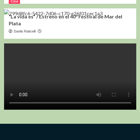
Cine
“La vida es” / Estreno en el 40° Festival de Mar del
Plata
Danilo Raticelli