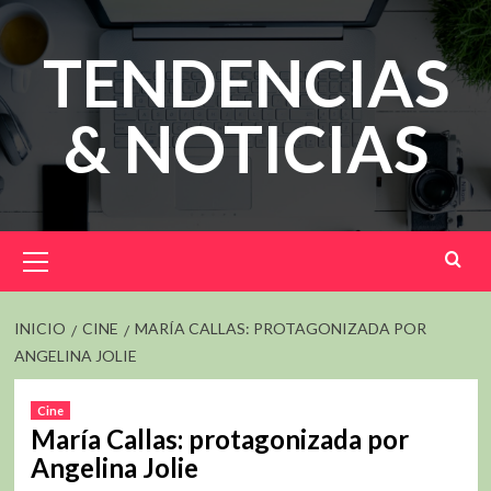
Saltar
al
TENDENCIAS
contenido
& NOTICIAS
Menú
principal
INICIO
CINE
MARÍA CALLAS: PROTAGONIZADA POR
ANGELINA JOLIE
Cine
María Callas: protagonizada por
Angelina Jolie