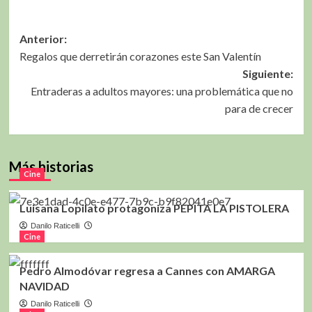
Navegación
Anterior:
Regalos que derretirán corazones este San Valentín
de
Siguiente:
entradas
Entraderas a adultos mayores: una problemática que no
para de crecer
Más historias
Cine
Luisana Lopilato protagoniza PEPITA LA PISTOLERA
Danilo Raticelli
Cine
Pedro Almodóvar regresa a Cannes con AMARGA
NAVIDAD
Danilo Raticelli