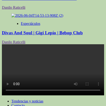
Danilo Raticelli
Espectáculos
Divas And Soul | Gigi Lepío | Bebop Club
Danilo Raticelli
Tendencias y noticias
Contacto