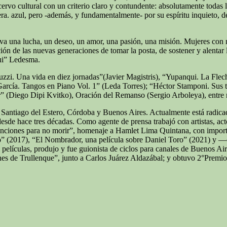
cervo cultural con un criterio claro y contundente: absolutamente todas
lera. azul, pero -además, y fundamentalmente- por su espíritu inquieto, 
a una lucha, un deseo, un amor, una pasión, una misión. Mujeres con 
ción de las nuevas generaciones de tomar la posta, de sostener y alenta
ui” Ledesma.
zzi. Una vida en diez jornadas”(Javier Magistris), “Yupanqui. La Fle
rcía. Tangos en Piano Vol. 1” (Leda Torres); “Héctor Stamponi. Sus ta
er” (Diego Dipi Kvitko), Oración del Remanso (Sergio Arboleya), entre
 Santiago del Estero, Córdoba y Buenos Aires. Actualmente está radicad
desde hace tres décadas. Como agente de prensa trabajó con artistas, act
anciones para no morir”, homenaje a Hamlet Lima Quintana, con importa
” (2017), “El Nombrador, una película sobre Daniel Toro” (2021) y —co
películas, produjo y fue guionista de ciclos para canales de Buenos Air
ones de Trullenque”, junto a Carlos Juárez Aldazábal; y obtuvo 2°Premi