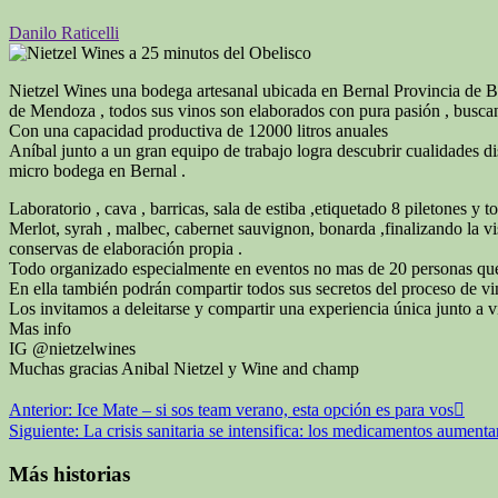
Danilo Raticelli
Nietzel Wines una bodega artesanal ubicada en Bernal Provincia de B
de Mendoza , todos sus vinos son elaborados con pura pasión , buscan
Con una capacidad productiva de 12000 litros anuales
Aníbal junto a un gran equipo de trabajo logra descubrir cualidades d
micro bodega en Bernal .
Laboratorio , cava , barricas, sala de estiba ,etiquetado 8 piletones y 
Merlot, syrah , malbec, cabernet sauvignon, bonarda ,finalizando la vi
conservas de elaboración propia .
Todo organizado especialmente en eventos no mas de 20 personas que 
En ella también podrán compartir todos sus secretos del proceso de vi
Los invitamos a deleitarse y compartir una experiencia única junto a v
Mas info
IG @nietzelwines
Muchas gracias Anibal Nietzel y Wine and champ
Navegación
Anterior:
Ice Mate – si sos team verano, esta opción es para vos
Siguiente:
La crisis sanitaria se intensifica: los medicamentos aumenta
de
entradas
Más historias