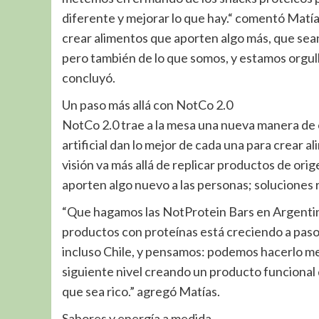
diferente y mejorar lo que hay.“ comentó Mat
crear alimentos que aporten algo más, que sea
pero también de lo que somos, y estamos orgul
concluyó.
Un paso más allá con NotCo 2.0
NotCo 2.0 trae a la mesa una nueva manera de e
artificial dan lo mejor de cada una para crear a
visión va más allá de replicar productos de or
aporten algo nuevo a las personas; soluciones 
“Que hagamos las NotProtein Bars en Argentina
productos con proteínas está creciendo a paso
incluso Chile, y pensamos: podemos hacerlo mej
siguiente nivel creando un producto funcional q
que sea rico.” agregó Matías.
Sabores y energía a medida