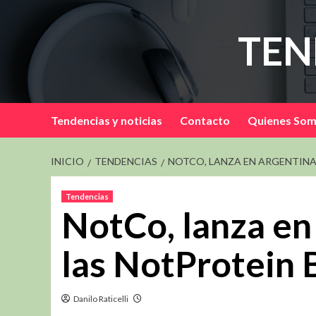
Saltar
al
TEN
contenido
Tendencias y noticias
Contacto
Quienes So
INICIO
TENDENCIAS
NOTCO, LANZA EN ARGENTINA
Tendencias
NotCo, lanza en
las NotProtein 
Danilo Raticelli