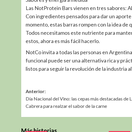
Las NotProtein Bars vienen en tres sabores: A
Con ingredientes pensados para dar un aporte 
momento, estas barras rompen con la idea de qu
Todos necesitamos este nutriente para manten
estos, ahora es más fácil hacerlo.
NotCo invita a todas las personas en Argentin
funcional puede ser una alternativa rica y prác
listos para seguir la revolución de la industria a
Navegación
Anterior:
Día Nacional del Vino: las cepas más destacadas de 
de
Cabrera para realzar el sabor de la carne
entradas
Más historias