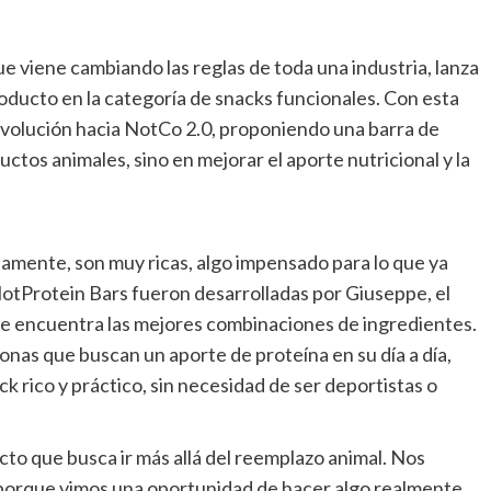
e viene cambiando las reglas de toda una industria, lanza
oducto en la categoría de snacks funcionales. Con esta
volución hacia NotCo 2.0, proponiendo una barra de
tos animales, sino en mejorar el aporte nutricional y la
lamente, son muy ricas, algo impensado para lo que ya
NotProtein Bars fueron desarrolladas por Giuseppe, el
que encuentra las mejores combinaciones de ingredientes.
onas que buscan un aporte de proteína en su día a día,
k rico y práctico, sin necesidad de ser deportistas o
to que busca ir más allá del reemplazo animal. Nos
porque vimos una oportunidad de hacer algo realmente