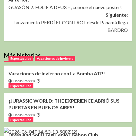
Navegación
GUASÓN 2: FOLIE À DEUX – ¡conocé el nuevo póster!
de
Siguiente:
entradas
Lanzamiento PERDÍ EL CONTROL desde Panamá llega
BARDRO
Más historias
Espectáculos
Vacaciones de Invierno
Vacaciones de invierno con La Bomba ATP!
Danilo Raticelli
Espectáculos
¡JURASSIC WORLD: THE EXPERIENCE ABRIÓ SUS
PUERTAS EN BUENOS AIRES!
Danilo Raticelli
Espectáculos
Divas And Soul | Gigi Lepío | Bebop Club