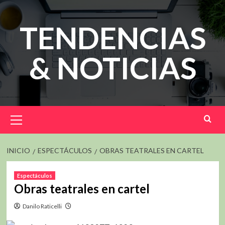
Saltar
al
TENDENCIAS
contenido
& NOTICIAS
Menú
principal
INICIO
ESPECTÁCULOS
OBRAS TEATRALES EN CARTEL
Espectáculos
Obras teatrales en cartel
Danilo Raticelli