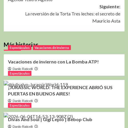
de
Siguiente:
entradas
La reversión de la Torta Tres leches: el secreto de
Mauricio Asta
Más historias
Espectáculos
Vacaciones de Invierno
Vacaciones de invierno con La Bomba ATP!
Danilo Raticelli
Espectáculos
¡JURASSIC WORLD: THE EXPERIENCE ABRIÓ SUS
PUERTAS EN BUENOS AIRES!
Danilo Raticelli
Espectáculos
Divas And Soul | Gigi Lepío | Bebop Club
Danilo Raticelli