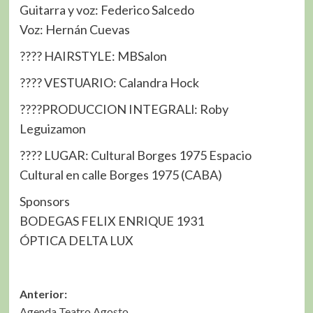
Guitarra y voz: Federico Salcedo
Voz: Hernán Cuevas
???? HAIRSTYLE: MBSalon
???? VESTUARIO: Calandra Hock
????PRODUCCION INTEGRALl: Roby
Leguizamon
???? LUGAR: Cultural Borges 1975 Espacio
Cultural en calle Borges 1975 (CABA)
Sponsors
BODEGAS FELIX ENRIQUE 1931
ÓPTICA DELTA LUX
Navegación
Anterior:
Agenda Teatro Agosto