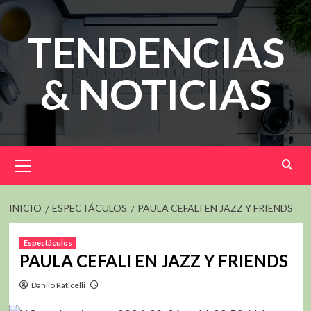
Saltar
al
TENDENCIAS
contenido
& NOTICIAS
Menú
principal
INICIO
ESPECTÁCULOS
PAULA CEFALI EN JAZZ Y FRIENDS
Espectáculos
PAULA CEFALI EN JAZZ Y FRIENDS
Danilo Raticelli