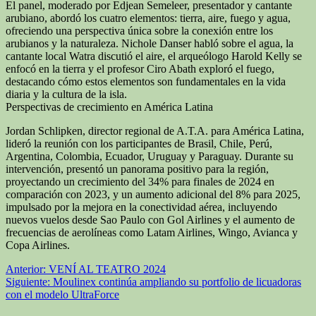
El panel, moderado por Edjean Semeleer, presentador y cantante
arubiano, abordó los cuatro elementos: tierra, aire, fuego y agua,
ofreciendo una perspectiva única sobre la conexión entre los
arubianos y la naturaleza. Nichole Danser habló sobre el agua, la
cantante local Watra discutió el aire, el arqueólogo Harold Kelly se
enfocó en la tierra y el profesor Ciro Abath exploró el fuego,
destacando cómo estos elementos son fundamentales en la vida
diaria y la cultura de la isla.
Perspectivas de crecimiento en América Latina
Jordan Schlipken, director regional de A.T.A. para América Latina,
lideró la reunión con los participantes de Brasil, Chile, Perú,
Argentina, Colombia, Ecuador, Uruguay y Paraguay. Durante su
intervención, presentó un panorama positivo para la región,
proyectando un crecimiento del 34% para finales de 2024 en
comparación con 2023, y un aumento adicional del 8% para 2025,
impulsado por la mejora en la conectividad aérea, incluyendo
nuevos vuelos desde Sao Paulo con Gol Airlines y el aumento de
frecuencias de aerolíneas como Latam Airlines, Wingo, Avianca y
Copa Airlines.
Navegación
Anterior:
VENÍ AL TEATRO 2024
Siguiente:
Moulinex continúa ampliando su portfolio de licuadoras
de
con el modelo UltraForce
entradas