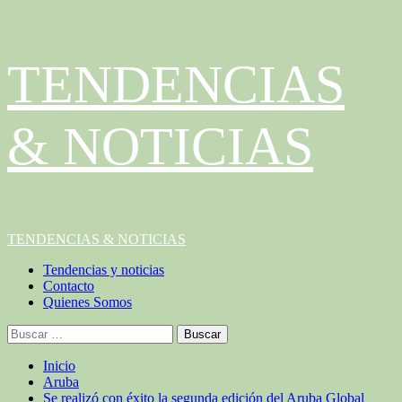
Saltar
TENDENCIAS
al
contenido
& NOTICIAS
Menú
TENDENCIAS & NOTICIAS
principal
Tendencias y noticias
Contacto
Quienes Somos
Buscar:
Inicio
Aruba
Se realizó con éxito la segunda edición del Aruba Global