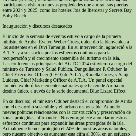
participantes visitaron nuevas propiedades que abrirán sus puertas
entre 2024 y 2025, como los hoteles Joia de Iberostar y Secrets Bay
Baby Beach.
Inauguración y discursos destacados
El inicio de la semana de eventos estuvo a cargo de la primera
ministra de Aruba, Evelyn Weber Croes, quien dio la bienvenida a
los asistentes en el Divi Tamarijn. En su intervención, agradeció a la
A.T.A. y a sus socios por los esfuerzos continuos para la
recuperación y el crecimiento sostenible del turismo en la isla.
Las conferencias principales del AGTC 2024 estuvieron a cargo del
ministro de Turismo y Salud Pública, Danguillaume P. Oduber, la
Chief Executive Officer (CEO) de A.T.A., Ronella Croes, y Sanju
Luidens, Chief Marketing Officer de A.T.A. Un panel especial
también exploró los elementos naturales que hacen de Aruba un
destino único, a través de la serie documental Blue Lizard Effect.
En su discurso, el ministro Oduber destacó el compromiso de Aruba
con el desarrollo sostenible y el turismo responsable. Anunció
nuevas políticas relacionadas con la construcción y preservación de
zonas protegidas, afirmando: “Nos enorgullece anunciar nuestros
esfuerzos continuos para expandir las áreas protegidas de la isla.
Actualmente hemos protegido el 24% de nuestras áreas naturales,
pero nuestro objetivo es aumentar esta cifra al 30%, en un esfuerzo