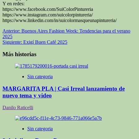
Y en redes:
https://www.facebook.com/SuiColorPintureria
https://www.instagram.com/suicolorpintureria/
https://www.linkedin.com/in/suicolormasqueunapintureria/
Navegación
Anterior:
Buenos Aires Fashion Week: Tendencias para el verano
2025
de
Siguiente:
Exigí Buen Café 2025
entradas
Más historias
Sin categoria
MARGARITA PLA | Casi Irreal lanzamiento de
nuevo tema y video
Danilo Raticelli
Sin categoria