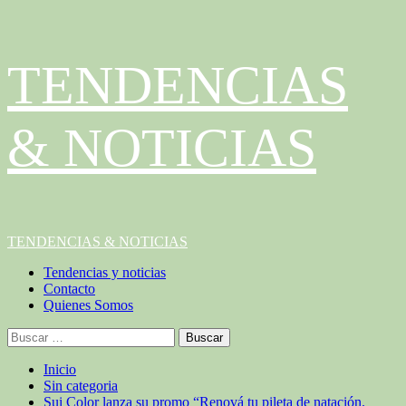
Saltar
TENDENCIAS
al
contenido
& NOTICIAS
Menú
TENDENCIAS & NOTICIAS
principal
Tendencias y noticias
Contacto
Quienes Somos
Buscar:
Inicio
Sin categoria
Sui Color lanza su promo “Renová tu pileta de natación.