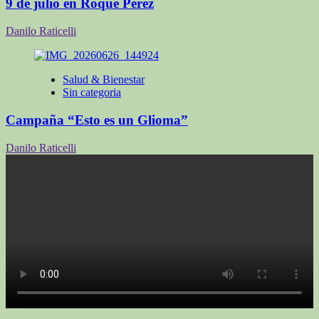
9 de julio en Roque Perez
Danilo Raticelli
Salud & Bienestar
Sin categoria
Campaña “Esto es un Glioma”
Danilo Raticelli