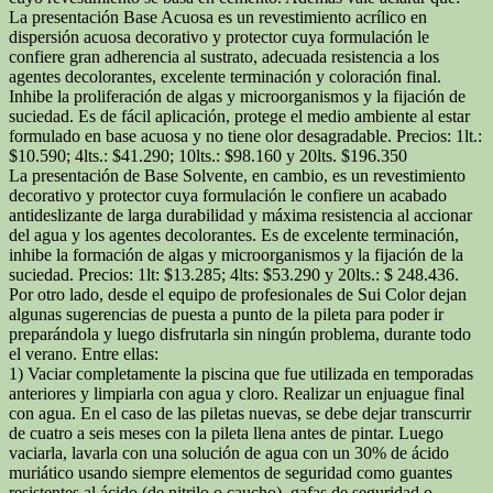
La presentación Base Acuosa es un revestimiento acrílico en
dispersión acuosa decorativo y protector cuya formulación le
confiere gran adherencia al sustrato, adecuada resistencia a los
agentes decolorantes, excelente terminación y coloración final.
Inhibe la proliferación de algas y microorganismos y la fijación de
suciedad. Es de fácil aplicación, protege el medio ambiente al estar
formulado en base acuosa y no tiene olor desagradable. Precios: 1lt.:
$10.590; 4lts.: $41.290; 10lts.: $98.160 y 20lts. $196.350
La presentación de Base Solvente, en cambio, es un revestimiento
decorativo y protector cuya formulación le confiere un acabado
antideslizante de larga durabilidad y máxima resistencia al accionar
del agua y los agentes decolorantes. Es de excelente terminación,
inhibe la formación de algas y microorganismos y la fijación de la
suciedad. Precios: 1lt: $13.285; 4lts: $53.290 y 20lts.: $ 248.436.
Por otro lado, desde el equipo de profesionales de Sui Color dejan
algunas sugerencias de puesta a punto de la pileta para poder ir
preparándola y luego disfrutarla sin ningún problema, durante todo
el verano. Entre ellas:
1) Vaciar completamente la piscina que fue utilizada en temporadas
anteriores y limpiarla con agua y cloro. Realizar un enjuague final
con agua. En el caso de las piletas nuevas, se debe dejar transcurrir
de cuatro a seis meses con la pileta llena antes de pintar. Luego
vaciarla, lavarla con una solución de agua con un 30% de ácido
muriático usando siempre elementos de seguridad como guantes
resistentes al ácido (de nitrilo o caucho), gafas de seguridad o