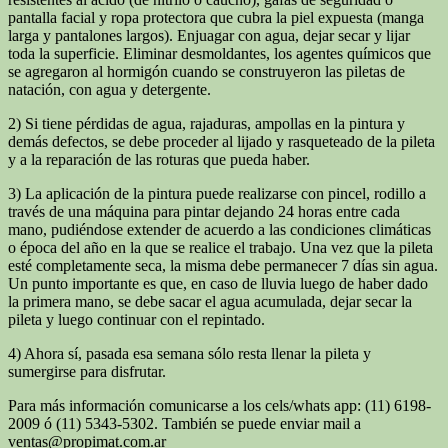
pantalla facial y ropa protectora que cubra la piel expuesta (manga
larga y pantalones largos). Enjuagar con agua, dejar secar y lijar
toda la superficie. Eliminar desmoldantes, los agentes químicos que
se agregaron al hormigón cuando se construyeron las piletas de
natación, con agua y detergente.
2) Si tiene pérdidas de agua, rajaduras, ampollas en la pintura y
demás defectos, se debe proceder al lijado y rasqueteado de la pileta
y a la reparación de las roturas que pueda haber.
3) La aplicación de la pintura puede realizarse con pincel, rodillo a
través de una máquina para pintar dejando 24 horas entre cada
mano, pudiéndose extender de acuerdo a las condiciones climáticas
o época del año en la que se realice el trabajo. Una vez que la pileta
esté completamente seca, la misma debe permanecer 7 días sin agua.
Un punto importante es que, en caso de lluvia luego de haber dado
la primera mano, se debe sacar el agua acumulada, dejar secar la
pileta y luego continuar con el repintado.
4) Ahora sí, pasada esa semana sólo resta llenar la pileta y
sumergirse para disfrutar.
Para más información comunicarse a los cels/whats app: (11) 6198-
2009 ó (11) 5343-5302. También se puede enviar mail a
ventas@propimat.com.ar