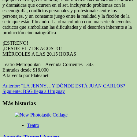
y dramáticas que ocurren en el set, incluyendo problemas con la
escenografía, conflictos personales y profesionales entre los
personajes, y un constante juego entre la realidad y la ficción de la
serie que están filmando. La obra culmina con una serie de eventos
caóticos que simbolizan las dificultades y el desorden inherente a la
producción cinematográfica.
¡ESTRENO!
¡DESDE EL 7 DE AGOSTO!
MIÉRCOLES A LAS 20.15 HORAS
Teatro Metropolitan – Avenida Corrientes 1343
Entradas desde $16.000
A la venta por Plateanet
Navegación
Anterior:
“LA JENNY…Y DÓNDE ESTÁ JUAN CARLOS?
Siguiente:
BSG llega a Uruguay
de
entradas
Más historias
Teatro