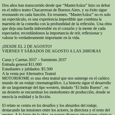
Dos años han transcurrido desde que “MasterAráoz” hizo su debut
en el mítico teatro Chacarerean de Buenos Aires, y su éxito sigue
resonando en cada función. En resumen, “MasterAráoz” no es solo
un espectáculo, es una experiencia imperdible que combina la
maestría de la comedia con la profundidad de la reflexión. Una obra
que deja una huella imborrable en el corazón y la mente de cada
espectador, recordándonos la importancia de reír, reflexionar y
valorar lo verdaderamente importante en la vida.
¡DESDE EL 2 DE AGOSTO!
VIERNES Y SÁBADOS DE AGOSTO A LAS 20HORAS
Caras y Caretas 2037 – Sarmiento 2037
Entrada general $11.000
Estudiantes y jubilados: $5.500
A la venta por Alternativa Teatral
MOTORHOME es una obra teatral que nos sumerge en el caótico
mundo de un rodaje cinematográfico. La historia sigue el desarrollo
de un largometraje del tipo western, titulado “El Indio Bueno”, en
un desierto se encuentran los motorhomes de producción, donde se
mezcla la realidad y la ficción.
El relato se centra en los desafíos y los absurdos del rodaje,
destacando las tensiones entre los actores, la directora y el resto del
equipo. A lo largo de la obra, se narran diversas situaciones cómicas