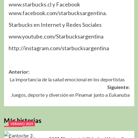
www.starbucks.cl y Facebook
www.facebook.com/starbucksargentina.
Starbucks en Internet y Redes Sociales
www.youtube.com/Starbucksargentina
http://instagram.com/starbucksargentina
Navegación
Anterior:
La importancia de la salud emocional en los deportistas
de
Siguiente:
entradas
Juegos, deporte y diversión en Pinamar junto a Eukanuba
Más historias
VERANO 2025