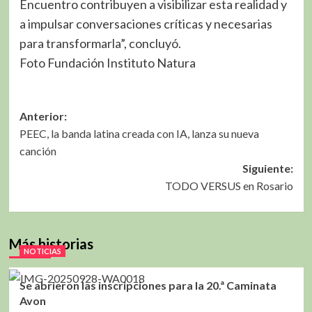
Encuentro contribuyen a visibilizar esta realidad y
a impulsar conversaciones críticas y necesarias
para transformarla”, concluyó.
Foto Fundación Instituto Natura
Navegación
Anterior:
PEEC, la banda latina creada con IA, lanza su nueva
de
canción
entradas
Siguiente:
TODO VERSUS en Rosario
Más historias
NOTICIAS
Se abrieron las inscripciones para la 20.ª Caminata
Avon