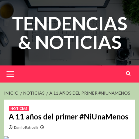
Saltar
al
TENDENCIAS
contenido
& NOTICIAS
Menú
principal
INICIO
NOTICIAS
A 11 AÑOS DEL PRIMER #NIUNAMENOS
NOTICIAS
A 11 años del primer #NiUnaMenos
Danilo Raticelli