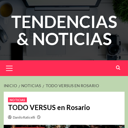
Saltar
al
TENDENCIAS
contenido
& NOTICIAS
Menú
principal
INICIO
NOTICIAS
TODO VERSUS EN ROSARIO
NOTICIAS
TODO VERSUS en Rosario
Danilo Raticelli