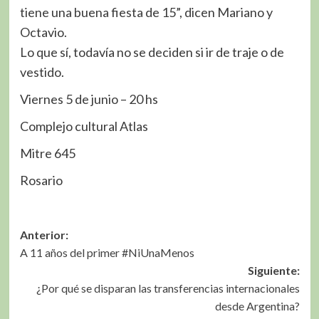
tiene una buena fiesta de 15”, dicen Mariano y
Octavio.
Lo que sí, todavía no se deciden si ir de traje o de
vestido.
Viernes 5 de junio – 20 hs
Complejo cultural Atlas
Mitre 645
Rosario
Navegación
Anterior:
A 11 años del primer #NiUnaMenos
de
Siguiente:
entradas
¿Por qué se disparan las transferencias internacionales
desde Argentina?