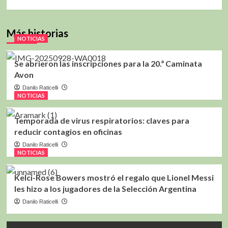
Más historias
NOTICIAS
Se abrieron las inscripciones para la 20.ª Caminata
Avon
Danilo Raticelli
NOTICIAS
Temporada de virus respiratorios: claves para
reducir contagios en oficinas
Danilo Raticelli
NOTICIAS
Kelci-Rose Bowers mostró el regalo que Lionel Messi
les hizo a los jugadores de la Selección Argentina
Danilo Raticelli