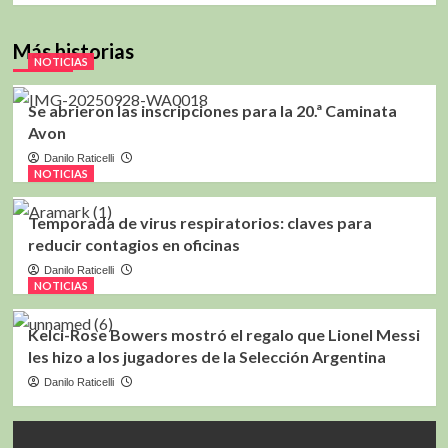
Más historias
NOTICIAS
Se abrieron las inscripciones para la 20.ª Caminata
Avon
Danilo Raticelli
NOTICIAS
Temporada de virus respiratorios: claves para
reducir contagios en oficinas
Danilo Raticelli
NOTICIAS
Kelci-Rose Bowers mostró el regalo que Lionel Messi
les hizo a los jugadores de la Selección Argentina
Danilo Raticelli