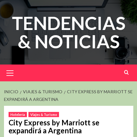
Saltar
al
TENDENCIAS
contenido
& NOTICIAS
Menú
principal
INICIO
VIAJES & TURISMO
CITY EXPRESS BY MARRIOTT SE
EXPANDIRÁ A ARGENTINA
Hotelería
Viajes & Turismo
City Express by Marriott se
expandirá a Argentina