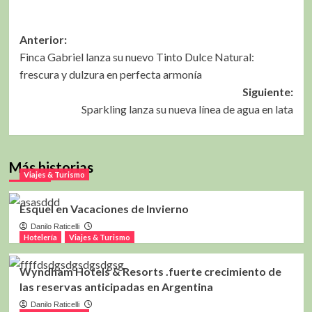
Navegación
Anterior:
Finca Gabriel lanza su nuevo Tinto Dulce Natural:
de
frescura y dulzura en perfecta armonía
entradas
Siguiente:
Sparkling lanza su nueva línea de agua en lata
Más historias
Viajes & Turismo
Esquel en Vacaciones de Invierno
Danilo Raticelli
Hotelería
Viajes & Turismo
Wyndham Hotels & Resorts .fuerte crecimiento de
las reservas anticipadas en Argentina
Danilo Raticelli