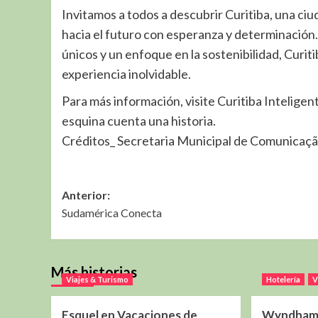
Invitamos a todos a descubrir Curitiba, una ciu
hacia el futuro con esperanza y determinación. C
únicos y un enfoque en la sostenibilidad, Curit
experiencia inolvidable.
Para más información, visite Curitiba Intelige
esquina cuenta una historia.
Créditos_ Secretaria Municipal de Comunicação
Navegación
Anterior:
Sudamérica Conecta
de
entradas
Más historias
Viajes & Turismo
Hotelería
V
Esquel en Vacaciones de
Wyndham 