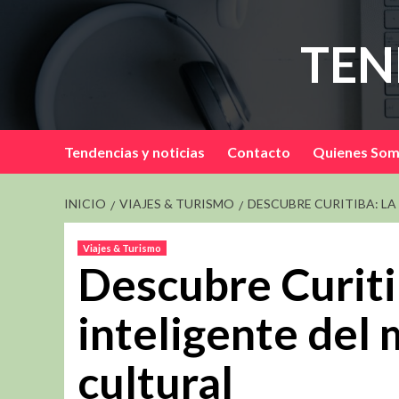
Saltar
al
TEN
contenido
Tendencias y noticias
Contacto
Quienes So
INICIO
VIAJES & TURISMO
DESCUBRE CURITIBA: LA
Viajes & Turismo
Descubre Curiti
inteligente del
cultural