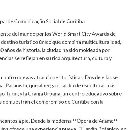
gente del mundo por los World Smart City Awards de
destino turístico único que combina multiculturalidad,
30 años de historia, la ciudad ha sido moldeada por
cias se reflejan en su rica arquitectura, cultura y
 cuatro nuevas atracciones turísticas. Dos de ellas se
l Paranista, que alberga el jardín de esculturas más
ão Turin, y la Granja Urbana, un centro educativo sobre
vas demuestran el compromiso de Curitiba con la
s encantos a pie. Desde la moderna **Ópera de Arame**
quina ofrece una experiencia nueva. El Jardín Botánico, en