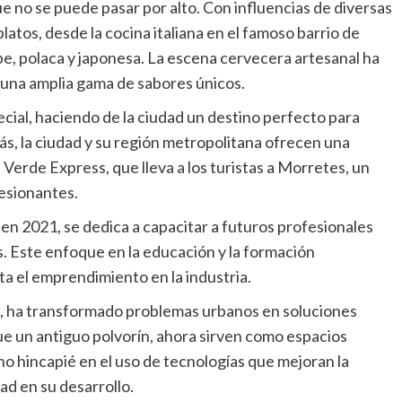
e no se puede pasar por alto. Con influencias de diversas
platos, desde la cocina italiana en el famoso barrio de
abe, polaca y japonesa. La escena cervecera artesanal ha
 una amplia gama de sabores únicos.
pecial, haciendo de la ciudad un destino perfecto para
s, la ciudad y su región metropolitana ofrecen una
Verde Express, que lleva a los turistas a Morretes, un
resionantes.
 en 2021, se dedica a capacitar a futuros profesionales
os. Este enfoque en la educación y la formación
ta el emprendimiento en la industria.
n, ha transformado problemas urbanos en soluciones
fue un antiguo polvorín, ahora sirven como espacios
ho hincapié en el uso de tecnologías que mejoran la
dad en su desarrollo.