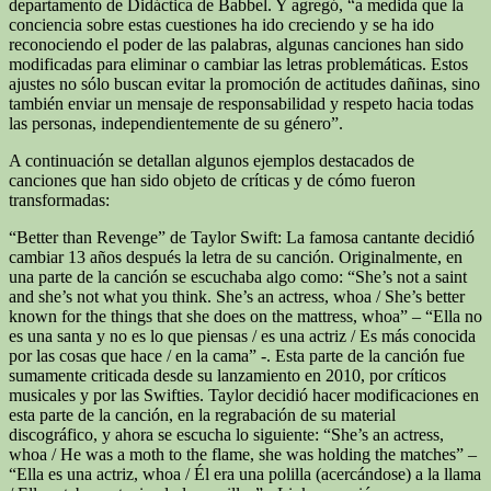
departamento de Didáctica de Babbel. Y agregó, “a medida que la
conciencia sobre estas cuestiones ha ido creciendo y se ha ido
reconociendo el poder de las palabras, algunas canciones han sido
modificadas para eliminar o cambiar las letras problemáticas. Estos
ajustes no sólo buscan evitar la promoción de actitudes dañinas, sino
también enviar un mensaje de responsabilidad y respeto hacia todas
las personas, independientemente de su género”.
A continuación se detallan algunos ejemplos destacados de
canciones que han sido objeto de críticas y de cómo fueron
transformadas:
“Better than Revenge” de Taylor Swift: La famosa cantante decidió
cambiar 13 años después la letra de su canción. Originalmente, en
una parte de la canción se escuchaba algo como: “She’s not a saint
and she’s not what you think. She’s an actress, whoa / She’s better
known for the things that she does on the mattress, whoa” – “Ella no
es una santa y no es lo que piensas / es una actriz / Es más conocida
por las cosas que hace / en la cama” -. Esta parte de la canción fue
sumamente criticada desde su lanzamiento en 2010, por críticos
musicales y por las Swifties. Taylor decidió hacer modificaciones en
esta parte de la canción, en la regrabación de su material
discográfico, y ahora se escucha lo siguiente: “She’s an actress,
whoa / He was a moth to the flame, she was holding the matches” –
“Ella es una actriz, whoa / Él era una polilla (acercándose) a la llama