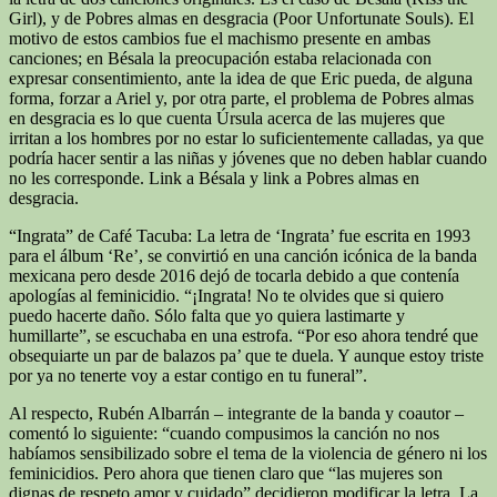
Girl), y de Pobres almas en desgracia (Poor Unfortunate Souls). El
motivo de estos cambios fue el machismo presente en ambas
canciones; en Bésala la preocupación estaba relacionada con
expresar consentimiento, ante la idea de que Eric pueda, de alguna
forma, forzar a Ariel y, por otra parte, el problema de Pobres almas
en desgracia es lo que cuenta Úrsula acerca de las mujeres que
irritan a los hombres por no estar lo suficientemente calladas, ya que
podría hacer sentir a las niñas y jóvenes que no deben hablar cuando
no les corresponde. Link a Bésala y link a Pobres almas en
desgracia.
“Ingrata” de Café Tacuba: La letra de ‘Ingrata’ fue escrita en 1993
para el álbum ‘Re’, se convirtió en una canción icónica de la banda
mexicana pero desde 2016 dejó de tocarla debido a que contenía
apologías al feminicidio. “¡Ingrata! No te olvides que si quiero
puedo hacerte daño. Sólo falta que yo quiera lastimarte y
humillarte”, se escuchaba en una estrofa. “Por eso ahora tendré que
obsequiarte un par de balazos pa’ que te duela. Y aunque estoy triste
por ya no tenerte voy a estar contigo en tu funeral”.
Al respecto, Rubén Albarrán – integrante de la banda y coautor –
comentó lo siguiente: “cuando compusimos la canción no nos
habíamos sensibilizado sobre el tema de la violencia de género ni los
feminicidios. Pero ahora que tienen claro que “las mujeres son
dignas de respeto amor y cuidado” decidieron modificar la letra. La