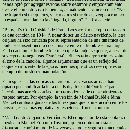
banda optó por agregar estrofas sobre desamor y empoderamiento
desde el punto de vista femenino, actualmente la canción dice: “No
me importa si me quieres, vale madres si me dejas, vengo a romper
tu espada a mandarte a la chingada, ingrato”. Link a canción.
“Baby, It’s Cold Outside” de Frank Loesser: Un ejemplo destacado
es esta canción en 1944. A pesar de ser un clásico navideño, la letra
original ha sido criticada por su representación de una dinámica de
poder y consentimiento cuestionable entre un hombre y una mujer.
En la canción, el hombre insiste en que la mujer se quede, a pesar de
sus repetidas negativas. Esto llevó a diversas interpretaciones sobre
el tono de la canción, algunos argumentan que es un reflejo del
coqueteo inocente de la época, mientras que otros creen que es un
ejemplo de presión y manipulación.
En respuesta a las críticas contemporáneas, varios artistas han
optado por modificar la letra de “Baby, It’s Cold Outside” para
hacerla más acorde con las normas modernas de consentimiento y
respeto mutuo. Por ejemplo, la versión de Michael Bublé e Idina
Menzel cambia algunas de las líneas para que la interacción entre los
personajes sea más equitativa y respetuosa. Link a canción.
“Mátalas” de Alejandro Fernández: El compositor de esta copla es el
mexicano Manuel Eduardo Toscano, quien contó que estaba
dispuesto a cambiar uno de los versos, aunque seguirá manteniendo