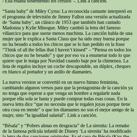
/ Ella estaba sosteniendo los cerillos”-. Link a canción.
“Santa baby” de Miley Cyrus: La reconocida cantante interpretó en
el programa de televisión de Jimmy Fallon una versión actualizada
de ‘Santa baby’, un clásico de 1953 que también han cantado
Madonna y Kylie Minogue. Miley cambió la letra del famoso
villancico para que suene menos machista. La canción habla de una
mujer que le explica a Santa Claus que ha sido muy buena porque
no ha besado a todos los chicos que se lo han pedido en la frase
“Think of all the fellas that I haven’t kissed” – “Piensa en todos los
chicos que no he besado” y que por eso va a enumerar todo lo que
quiere que le traiga por Navidad cuando baje por la chimenea. La
lista de regalos incluye un coche descapotable, un dúplex, cheques
en blanco al portador y un anillo de diamantes.
La nueva version se convertió en un nuevo himno feminista,
cambiando algunos versos para que la protagonista de la canción ya
no tenga que esperar a que venga un hombre a regalarle nada
porque ella sola se basta y puede comprar todas esas cosas. En la
nueva letra dice “que no necesita que le regalen joyas porque tiene
otra cosa en mente” o que los diamantes no son el mejor amigo de la
mujer, sino “la igualdad salarial”. Link a canción.
“Bésala” y “Pobres almas en desgracia” de La sirenita: La remake
de la famosa película infantil de Disney ‘La sirenita’ ha modificado
la letra de dos canciones originales. Es el caso de Bésala (Kiss the