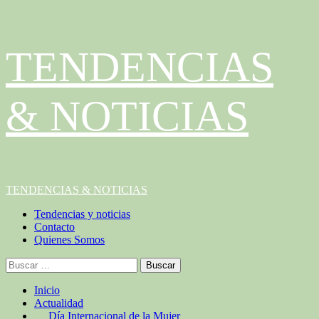
Saltar
TENDENCIAS
al
contenido
& NOTICIAS
Menú
TENDENCIAS & NOTICIAS
principal
Tendencias y noticias
Contacto
Quienes Somos
Buscar:
Inicio
Actualidad
Día Internacional de la Mujer