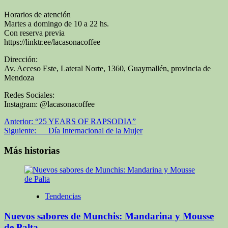
Horarios de atención
Martes a domingo de 10 a 22 hs.
Con reserva previa
https://linktr.ee/lacasonacoffee
Dirección:
Av. Acceso Este, Lateral Norte, 1360, Guaymallén, provincia de
Mendoza
Redes Sociales:
Instagram: @lacasonacoffee
Navegación
Anterior:
“25 YEARS OF RAPSODIA”
Siguiente:
Día Internacional de la Mujer
de
entradas
Más historias
Tendencias
Nuevos sabores de Munchis: Mandarina y Mousse
de Palta