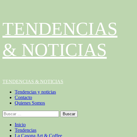
Saltar
TENDENCIAS
al
contenido
& NOTICIAS
Menú
TENDENCIAS & NOTICIAS
principal
Tendencias y noticias
Contacto
Quienes Somos
Buscar:
Inicio
Tendencias
La Casona Art & Coffee