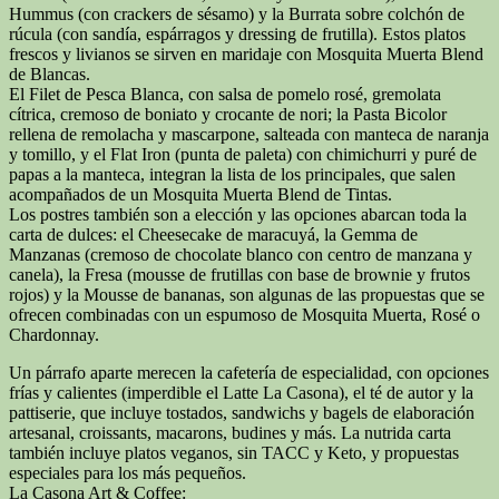
Hummus (con crackers de sésamo) y la Burrata sobre colchón de
rúcula (con sandía, espárragos y dressing de frutilla). Estos platos
frescos y livianos se sirven en maridaje con Mosquita Muerta Blend
de Blancas.
El Filet de Pesca Blanca, con salsa de pomelo rosé, gremolata
cítrica, cremoso de boniato y crocante de nori; la Pasta Bicolor
rellena de remolacha y mascarpone, salteada con manteca de naranja
y tomillo, y el Flat Iron (punta de paleta) con chimichurri y puré de
papas a la manteca, integran la lista de los principales, que salen
acompañados de un Mosquita Muerta Blend de Tintas.
Los postres también son a elección y las opciones abarcan toda la
carta de dulces: el Cheesecake de maracuyá, la Gemma de
Manzanas (cremoso de chocolate blanco con centro de manzana y
canela), la Fresa (mousse de frutillas con base de brownie y frutos
rojos) y la Mousse de bananas, son algunas de las propuestas que se
ofrecen combinadas con un espumoso de Mosquita Muerta, Rosé o
Chardonnay.
Un párrafo aparte merecen la cafetería de especialidad, con opciones
frías y calientes (imperdible el Latte La Casona), el té de autor y la
pattiserie, que incluye tostados, sandwichs y bagels de elaboración
artesanal, croissants, macarons, budines y más. La nutrida carta
también incluye platos veganos, sin TACC y Keto, y propuestas
especiales para los más pequeños.
La Casona Art & Coffee: