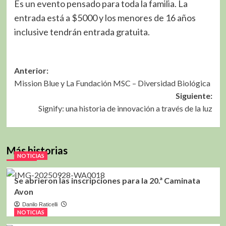
Es un evento pensado para toda la familia. La
entrada está a $5000 y los menores de 16 años
inclusive tendrán entrada gratuita.
Navegación
Anterior:
Mission Blue y La Fundación MSC – Diversidad Biológica
de
Siguiente:
entradas
Signify: una historia de innovación a través de la luz
Más historias
NOTICIAS
Se abrieron las inscripciones para la 20.ª Caminata
Avon
Danilo Raticelli
NOTICIAS