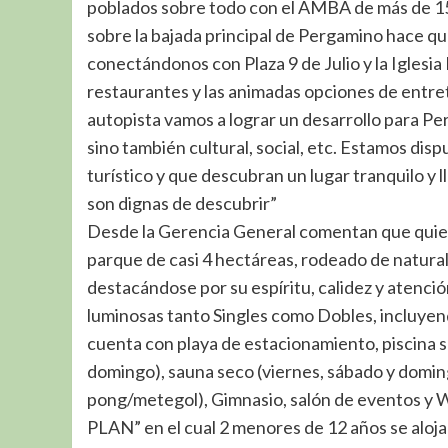
poblados sobre todo con el AMBA de más de 15 
sobre la bajada principal de Pergamino hace que
conectándonos con Plaza 9 de Julio y la Iglesi
restaurantes y las animadas opciones de entre
autopista vamos a lograr un desarrollo para 
sino también cultural, social, etc. Estamos dis
turístico y que descubran un lugar tranquilo y l
son dignas de descubrir”
Desde la Gerencia General comentan que quiene
parque de casi 4 hectáreas, rodeado de natura
destacándose por su espíritu, calidez y atenci
luminosas tanto Singles como Dobles, incluyend
cuenta con playa de estacionamiento, piscina s
domingo), sauna seco (viernes, sábado y doming
pong/metegol), Gimnasio, salón de eventos y W
PLAN” en el cual 2 menores de 12 años se aloja