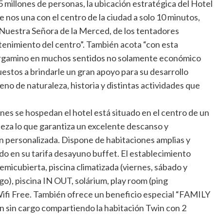
millones de personas, la ubicación estratégica del Hotel
 nos una con el centro de la ciudad a solo 10 minutos,
a Nuestra Señora de la Merced, de los tentadores
tenimiento del centro”. También acota “con esta
Pergamino en muchos sentidos no solamente económico
puestos a brindarle un gran apoyo para su desarrollo
leno de naturaleza, historia y distintas actividades que
s se hospedan el hotel está situado en el centro de un
leza lo que garantiza un excelente descanso y
ón personalizada. Dispone de habitaciones amplias y
o en su tarifa desayuno buffet. El establecimiento
emicubierta, piscina climatizada (viernes, sábado y
o), piscina IN OUT, solárium, play room (ping
ifi Free. También ofrece un beneficio especial “FAMILY
n sin cargo compartiendo la habitación Twin con 2