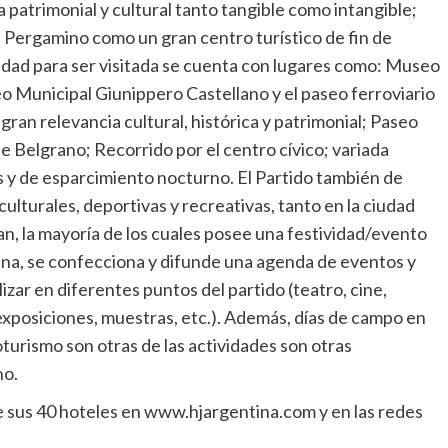
za patrimonial y cultural tanto tangible como intangible;
 Pergamino como un gran centro turístico de fin de
iudad para ser visitada se cuenta con lugares como: Museo
eo Municipal Giunippero Castellano y el paseo ferroviario
ran relevancia cultural, histórica y patrimonial; Paseo
 Belgrano; Recorrido por el centro cívico; variada
s y de esparcimiento nocturno. El Partido también de
culturales, deportivas y recreativas, tanto en la ciudad
n, la mayoría de los cuales posee una festividad/evento
mana, se confecciona y difunde una agenda de eventos y
zar en diferentes puntos del partido (teatro, cine,
s, exposiciones, muestras, etc.). Además, días de campo en
oturismo son otras de las actividades son otras
no.
sus 40 hoteles en www.hjargentina.com y en las redes