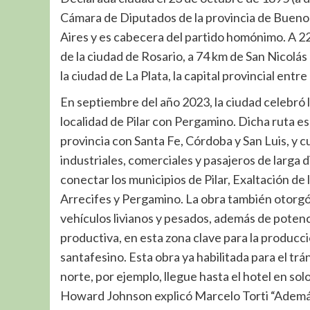
Cámara de Diputados de la provincia de Buenos 
Aires y es cabecera del partido homónimo. A 
de la ciudad de Rosario, a 74 km de San Nicolá
la ciudad de La Plata, la capital provincial ent
En septiembre del año 2023, la ciudad celebró l
localidad de Pilar con Pergamino. Dicha ruta es
provincia con Santa Fe, Córdoba y San Luis, y c
industriales, comerciales y pasajeros de larga d
conectar los municipios de Pilar, Exaltación de
Arrecifes y Pergamino. La obra también otorgó ma
vehículos livianos y pesados, además de potenci
productiva, en esta zona clave para la producc
santafesino. Esta obra ya habilitada para el tr
norte, por ejemplo, llegue hasta el hotel en solo
Howard Johnson explicó Marcelo Torti “Ademá