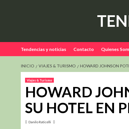
Saltar
al
TEN
contenido
Tendencias y noticias
Contacto
Quienes So
INICIO
VIAJES & TURISMO
HOWARD JOHNSON POTE
Viajes & Turismo
HOWARD JOHN
SU HOTEL EN 
Danilo Raticelli