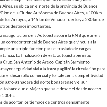
Aires, se ubica en el norte de la provincia de Buenos
220 km de la Ciudad Autónoma de Buenos Aires, a 100 km
s de los Arroyos, a 145 km de Venado Tuerto y a 280 km de
re otros destinos importantes.
a inauguración de la Autopista sobre la RN 8 que une la
 un corredor troncal de Buenos Aires que vincula a la
umple una triple función para el traslado de cargas
istancia. La finalización de esta autopista permitió
 la Cruz, San Antonio de Areco, Capitán Sarmiento,
yor seguridad vial a la traza y agilizó la circulación para
ar el desarrollo comercial y fortalecer la competitividad
ión agro-ganadera del norte bonaerense y el sur
ánsito hace que el viajero que sale desde el desde acceso
 1.30 hs.
s de acortar los tiempos de centros densamente