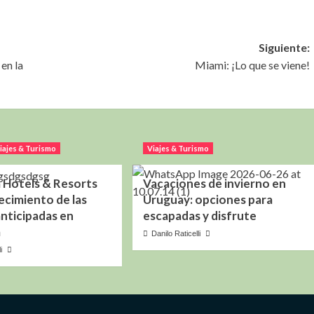
Siguiente:
en la
Miami: ¡Lo que se viene!
iajes & Turismo
Viajes & Turismo
Hotels & Resorts
Vacaciones de invierno en
ecimiento de las
Uruguay: opciones para
anticipadas en
escapadas y disfrute
a
Danilo Raticelli
i