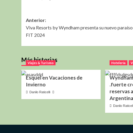
Navegación
Anterior:
Viva Resorts by Wyndham presenta su nuevo paraíso 
de
FIT 2024
entradas
Más historias
Viajes & Turismo
Hotelería
V
Esquel en Vacaciones de
Wyndham 
Invierno
.fuerte cr
reservas 
Danilo Raticelli
Argentin
Danilo Raticell