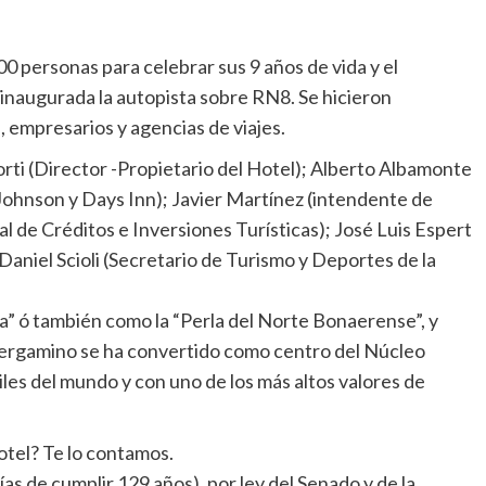
personas para celebrar sus 9 años de vida y el
inaugurada la autopista sobre RN8. Se hicieron
 empresarios y agencias de viajes.
rti (Director -Propietario del Hotel); Alberto Albamonte
ohnson y Days Inn); Javier Martínez (intendente de
 de Créditos e Inversiones Turísticas); José Luis Espert
aniel Scioli (Secretario de Turismo y Deportes de la
la” ó también como la “Perla del Norte Bonaerense”, y
Pergamino se ha convertido como centro del Núcleo
tiles del mundo y con uno de los más altos valores de
otel? Te lo contamos.
as de cumplir 129 años), por ley del Senado y de la