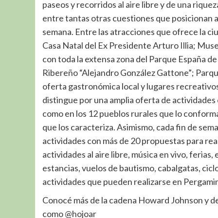
paseos y recorridos al aire libre y de una rique
entre tantas otras cuestiones que posicionan a
semana. Entre las atracciones que ofrece la c
Casa Natal del Ex Presidente Arturo Illia; Mus
con toda la extensa zona del Parque España de g
Ribereño “Alejandro González Gattone”; Parque
oferta gastronómica local y lugares recreativo
distingue por una amplia oferta de actividades 
como en los 12 pueblos rurales que lo conforma
que los caracteriza. Asimismo, cada fin de se
actividades con más de 20 propuestas para reali
actividades al aire libre, música en vivo, feria
estancias, vuelos de bautismo, cabalgatas, cicl
actividades que pueden realizarse en Pergami
Conocé más de la cadena Howard Johnson y de 
como @hojoar