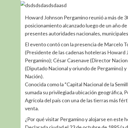
Howard Johnson Pergamino reunió a más de 300 
posicionamiento alcanzado luego de un año de 
presentes autoridades nacionales, municipales,
El evento contó con la presencia de Marcelo To
(Presidente de las cadenas hoteleras Howard J
Pergamino); César Casenave (Director Nacional
(Diputado Nacional y oriundo de Pergamino) y D
Nación).
Conocida como la “Capital Nacional de la Semil
sumada su privilegiada ubicación geográfica, 
Agrícola del país con una de las tierras más fér
venta.
¿Por qué visitar Pergamino y alojarse en este h
Declarada ciudad el 23 de octubre de 1895 (a dí