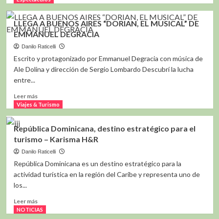
sobre
¿Cómo
LLEGA A BUENOS AIRES “DORIAN, EL MUSICAL” DE
tener
EMMANUEL DEGRACIA
un
buen
Danilo Raticelli
vínculo
Escrito y protagonizado por Emmanuel Degracia con música de
con
Ale Dolina y dirección de Sergio Lombardo Descubrí la lucha
tu
entre...
amigo
de
Leer
Leer más
cuatro
más
Viajes & Turismo
patas?
sobre
LLEGA
República Dominicana, destino estratégico para el
A
turismo – Karisma H&R
BUENOS
AIRES
Danilo Raticelli
“DORIAN,
República Dominicana es un destino estratégico para la
EL
actividad turística en la región del Caribe y representa uno de
MUSICAL”
los...
DE
EMMANUEL
Leer
Leer más
DEGRACIA
más
NOTICIAS
sobre