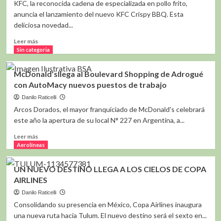
KFC, la reconocida cadena de especializada en pollo frito,
anuncia el lanzamiento del nuevo KFC Crispy BBQ. Esta
deliciosa novedad...
Leer
Leer más
más
Sin categoria
sobre
KFC
McDonald’sllega al Boulevard Shopping de Adrogué
PRESENTA
con AutoMacy nuevos puestos de trabajo
LA
NUEVA
Danilo Raticelli
VERSIÓN
Arcos Dorados, el mayor franquiciado de McDonald's celebrará
DE
este año la apertura de su local N° 227 en Argentina, a...
SU
KFC
Leer
Leer más
CHICKEN
más
Aerolíneas
SANDWICH:
sobre
CRISPY
McDonald’sllega
UN NUEVO DESTINO LLEGA A LOS CIELOS DE COPA
BBQ
al
AIRLINES
Boulevard
Shopping
Danilo Raticelli
de
Consolidando su presencia en México, Copa Airlines inaugura
Adrogué
una nueva ruta hacia Tulum. El nuevo destino será el sexto en...
con