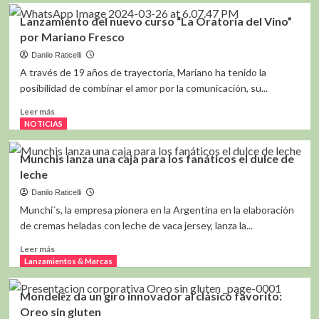
República
Lanzamiento del nuevo curso “La Oratoria del Vino”
Dominicana,
por Mariano Fresco
destino
estratégico
Danilo Raticelli
para
A través de 19 años de trayectoria, Mariano ha tenido la
el
posibilidad de combinar el amor por la comunicación, su...
turismo
–
Leer
Leer más
Karisma
más
NOTICIAS
H&R
sobre
Lanzamiento
Munchis lanza una caja para los fanáticos el dulce de
del
leche
nuevo
curso
Danilo Raticelli
“La
Munchi´s, la empresa pionera en la Argentina en la elaboración
Oratoria
de cremas heladas con leche de vaca jersey, lanza la...
del
Vino”
Leer
Leer más
por
más
Lanzamientos & Marcas
Mariano
sobre
Fresco
Munchis
Mondelēz da un giro innovador al clásico favorito:
lanza
Oreo sin gluten
una