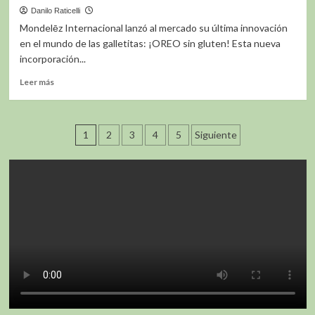
caja
Danilo Raticelli
para
Mondelēz Internacional lanzó al mercado su última innovación
los
en el mundo de las galletitas: ¡OREO sin gluten! Esta nueva
fanáticos
incorporación...
el
dulce
Leer
Leer más
de
más
leche
sobre
Mondelēz
Paginación
da
1
2
3
4
5
Siguiente
un
de
giro
innovador
entradas
al
clásico
favorito:
Oreo
sin
gluten