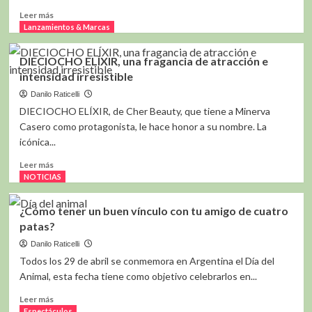
AutoMacy
Leer
Leer más
nuevos
más
Lanzamientos & Marcas
puestos
sobre
de
UN
DIECIOCHO ELÍXIR, una fragancia de atracción e
trabajo
NUEVO
intensidad irresistible
DESTINO
LLEGA
Danilo Raticelli
A
DIECIOCHO ELÍXIR, de Cher Beauty, que tiene a Minerva
LOS
Casero como protagonista, le hace honor a su nombre. La
CIELOS
icónica...
DE
COPA
Leer
Leer más
AIRLINES
más
NOTICIAS
sobre
DIECIOCHO
¿Cómo tener un buen vínculo con tu amigo de cuatro
ELÍXIR,
patas?
una
fragancia
Danilo Raticelli
de
Todos los 29 de abril se conmemora en Argentina el Día del
atracción
Animal, esta fecha tiene como objetivo celebrarlos en...
e
intensidad
Leer
Leer más
irresistible
más
Espectáculos