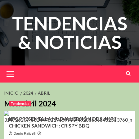
Saltar
al
TENDENCIAS
contenido
& NOTICIAS
Menú
principal
INICIO
2024
ABRIL
Mes:
abril 2024
Tendencias
KFC PRESENTA LA NUEVA VERSIÓN DE SU KFC
CHICKEN SANDWICH: CRISPY BBQ
Danilo Raticelli