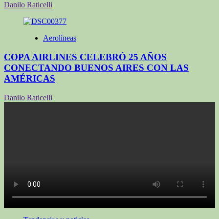
Danilo Raticelli
Aerolíneas
COPA AIRLINES CELEBRÓ 25 AÑOS
CONECTANDO BUENOS AIRES CON LAS
AMÉRICAS
Danilo Raticelli