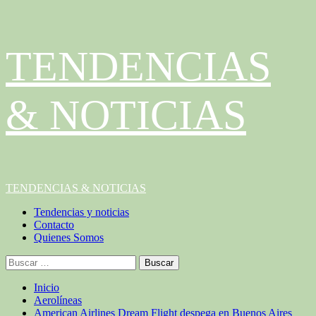
Saltar
TENDENCIAS
al
contenido
& NOTICIAS
Menú
TENDENCIAS & NOTICIAS
principal
Tendencias y noticias
Contacto
Quienes Somos
Buscar:
Inicio
Aerolíneas
American Airlines Dream Flight despega en Buenos Aires